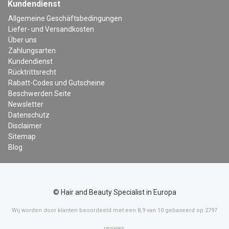
Kundendienst
Allgemeine Geschäftsbedingungen
Liefer- und Versandkosten
Über uns
Zahlungsarten
Kundendienst
Rücktrittsrecht
Rabatt-Codes und Gutscheine
Beschwerden Seite
Newsletter
Datenschutz
Disclaimer
Sitemap
Blog
© Hair and Beauty Specialist in Europa
Wij worden door klanten beoordeeld met een
8,9
van
10
gebaseerd op
2797
reviews
.