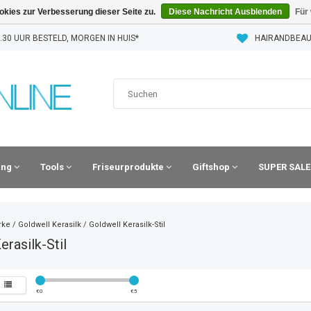
kies zur Verbesserung dieser Seite zu.
Diese Nachricht Ausblenden
Für
30 UUR BESTELD, MORGEN IN HUIS*
HAIRANDBEAU
ling
Tools
Friseurprodukte
Giftshop
SUPER SALE
rke
/
Goldwell Kerasilk
/
Goldwell Kerasilk-Stil
erasilk-Stil
€
0
€
5