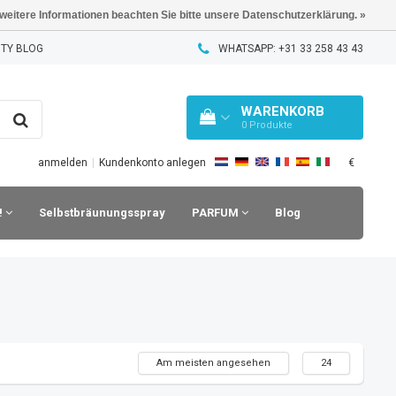
 weitere Informationen beachten Sie bitte unsere Datenschutzerklärung. »
TY BLOG
WHATSAPP: +31 33 258 43 43
WARENKORB
0
Produkte
€
anmelden
|
Kundenkonto anlegen
!
Selbstbräunungsspray
PARFUM
Blog
Am meisten angesehen
24