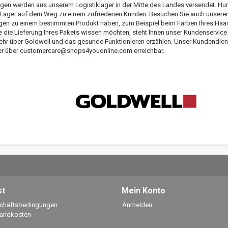
ngen werden aus unserem Logistiklager in der Mitte des Landes versendet. Hu
 Lager auf dem Weg zu einem zufriedenen Kunden. Besuchen Sie auch unseren 
gen zu einem bestimmten Produkt haben, zum Beispiel beim Färben Ihres Ha
 die Lieferung Ihres Pakets wissen möchten, steht Ihnen unser Kundenservice
hr über Goldwell und das gesunde Funktionieren erzählen. Unser Kundendienst
er über
customercare@shops4youonline.com
erreichbar.
st
Mein Konto
schäftsbedingungen
Anmelden
sandkosten