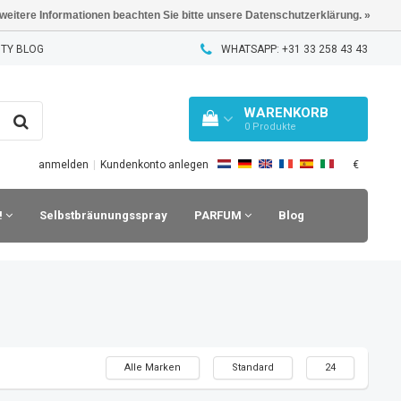
 weitere Informationen beachten Sie bitte unsere Datenschutzerklärung. »
TY BLOG
WHATSAPP: +31 33 258 43 43
WARENKORB
0
Produkte
€
anmelden
|
Kundenkonto anlegen
!
Selbstbräunungsspray
PARFUM
Blog
Alle Marken
Standard
24