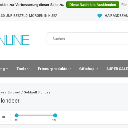
kies zur Verbesserung dieser Seite zu.
Diese Nachricht Ausblenden
Für
30 UUR BESTELD, MORGEN IN HUIS*
HAIRANDBEAU
ling
Tools
Friseurprodukte
Giftshop
SUPER SALE
rke
/
Goldwell
/
Goldwell Blondeer
Blondeer
€
0
€
40