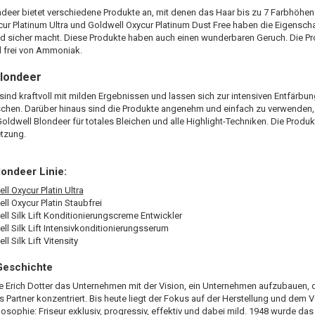
deer bietet verschiedene Produkte an, mit denen das Haar bis zu 7 Farbhöhen l
ur Platinum Ultra und Goldwell Oxycur Platinum Dust Free haben die Eigenschaf
 sicher macht. Diese Produkte haben auch einen wunderbaren Geruch. Die Pr
d frei von Ammoniak.
Blondeer
sind kraftvoll mit milden Ergebnissen und lassen sich zur intensiven Entfärbun
chen. Darüber hinaus sind die Produkte angenehm und einfach zu verwenden, 
oldwell Blondeer für totales Bleichen und alle Highlight-Techniken. Die Produ
tzung.
londeer Linie:
ll Oxycur Platin Ultra
ll Oxycur Platin Staubfrei
ll Silk Lift Konditionierungscreme Entwickler
ll Silk Lift Intensivkonditionierungsserum
l Silk Lift Vitensity
Geschichte
 Erich Dotter das Unternehmen mit der Vision, ein Unternehmen aufzubauen, d
ls Partner konzentriert. Bis heute liegt der Fokus auf der Herstellung und dem 
ilosophie: Friseur exklusiv, progressiv, effektiv und dabei mild. 1948 wurde da