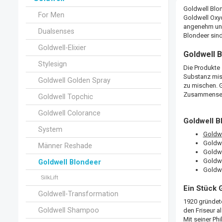
Goldwell Blon
For Men
Goldwell Oxyc
angenehm und
Dualsenses
Blondeer sin
Goldwell-Elixier
Goldwell 
Stylesign
Die Produkte 
Substanz mis
Goldwell Golden Spray
zu mischen. G
Zusammense
Goldwell Topchic
Goldwell Colorance
Goldwell B
System
Goldwe
Goldwe
Männer Reshade
Goldwe
Goldwe
Goldwell Blondeer
Goldwel
SilkLift
Ein Stück 
Goldwell-Transformation
1920 gründete
Goldwell Shampoo
den Friseur a
Mit seiner Ph