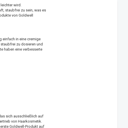
eichter wird.
t, staubfrei zu sein, was es
odukte von Goldwell
g einfach in eine cremige
staubfrei zu dosieren und
kte haben eine verbesserte
as sich ausschließlich auf
Vertrieb von Haarkosmetik.
s erste Goldwell-Produkt auf