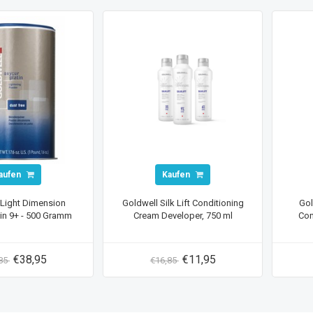
aufen
Kaufen
 Light Dimension
Goldwell Silk Lift Conditioning
Gol
tin 9+ - 500 Gramm
Cream Developer, 750 ml
Con
€38,95
€11,95
,85
€16,85