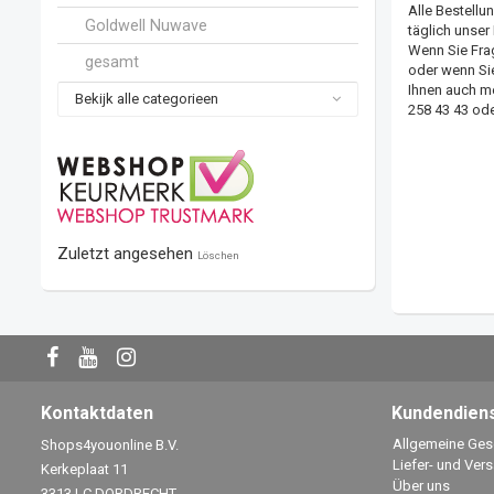
Alle Bestellu
Goldwell Nuwave
täglich unser
Wenn Sie Fra
gesamt
oder wenn Sie
Ihnen auch me
Bekijk alle categorieen
258 43 43 od
Zuletzt angesehen
Löschen
Kontaktdaten
Kundendien
Allgemeine Ge
Shops4youonline B.V.
Liefer- und Ver
Kerkeplaat 11
Über uns
3313 LC DORDRECHT