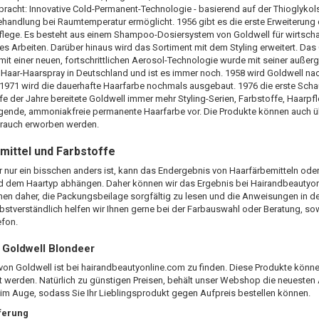
racht: Innovative Cold-Permanent-Technologie - basierend auf der Thioglykols
handlung bei Raumtemperatur ermöglicht. 1956 gibt es die erste Erweiterung 
flege. Es besteht aus einem Shampoo-Dosiersystem von Goldwell für wirtscha
es Arbeiten. Darüber hinaus wird das Sortiment mit dem Styling erweitert. Das
it einer neuen, fortschrittlichen Aerosol-Technologie wurde mit seiner außer
Haar-Haarspray in Deutschland und ist es immer noch. 1958 wird Goldwell na
 1971 wird die dauerhafte Haarfarbe nochmals ausgebaut. 1976 die erste Sc
fe der Jahre bereitete Goldwell immer mehr Styling-Serien, Farbstoffe, Haarpf
egende, ammoniakfreie permanente Haarfarbe vor. Die Produkte können auch ü
rauch erworben werden.
mittel und Farbstoffe
 nur ein bisschen anders ist, kann das Endergebnis von Haarfärbemitteln oder
 dem Haartyp abhängen. Daher können wir das Ergebnis bei Hairandbeautyonli
en daher, die Packungsbeilage sorgfältig zu lesen und die Anweisungen in de
bstverständlich helfen wir Ihnen gerne bei der Farbauswahl oder Beratung, sowe
efon.
 Goldwell Blondeer
von Goldwell ist bei hairandbeautyonline.com zu finden. Diese Produkte können
lt werden. Natürlich zu günstigen Preisen, behält unser Webshop die neueste
im Auge, sodass Sie Ihr Lieblingsprodukt gegen Aufpreis bestellen können.
eferung