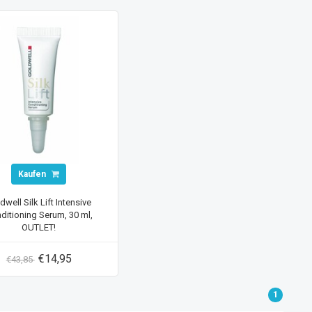
Kaufen
dwell Silk Lift Intensive
ditioning Serum, 30 ml,
OUTLET!
€14,95
€43,85
1