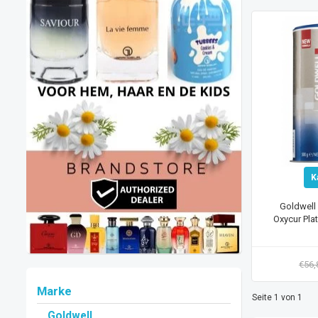
K
Goldwell
Oxycur Pla
€56
Marke
Seite 1 von 1
Goldwell