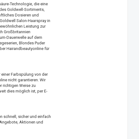
äure-Technologie, die eine
des Goldwell-Sortiments,
ftliches Dosieren und
 Goldwell Salon-Haarspray in
gewöhnlichen Leistung zur
ch Großbritannien
haum-Dauerwelle auf dem
legeserien, Blondes Puder
ber Hairandbeautyonline für
 einer Farbspülung von der
ne nicht garantieren. Wir
r richtigen Weise zu
it dies möglich ist, per E-
 schnell, sicher und einfach
n Angebote, Aktionen und