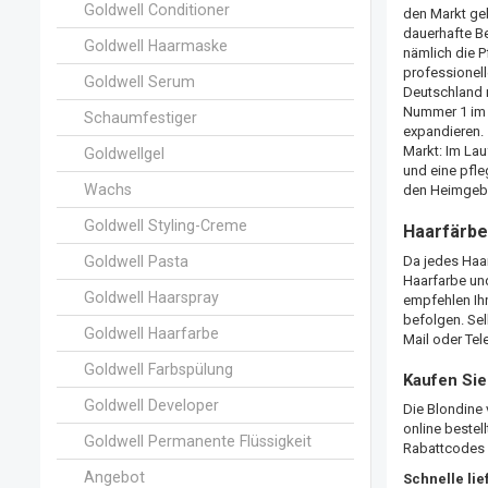
Goldwell Conditioner
den Markt geb
dauerhafte Be
Goldwell Haarmaske
nämlich die P
professionell
Goldwell Serum
Deutschland m
Nummer 1 im 
Schaumfestiger
expandieren.
Markt: Im Lau
Goldwellgel
und eine pfl
Wachs
den Heimgeb
Goldwell Styling-Creme
Haarfärbe
Goldwell Pasta
Da jedes Haar
Haarfarbe und
Goldwell Haarspray
empfehlen Ihn
befolgen. Sel
Goldwell Haarfarbe
Mail oder Tel
Goldwell Farbspülung
Kaufen Sie
Goldwell Developer
Die Blondine 
online bestel
Goldwell Permanente Flüssigkeit
Rabattcodes 
Angebot
Schnelle li