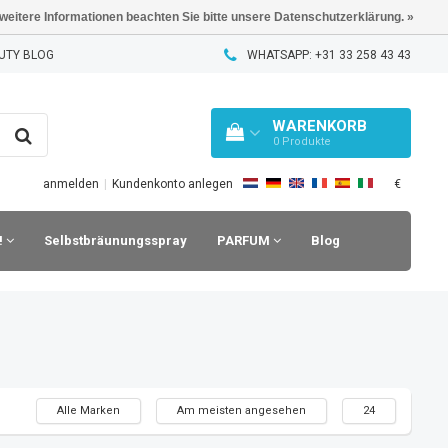
 weitere Informationen beachten Sie bitte unsere Datenschutzerklärung. »
UTY BLOG
WHATSAPP: +31 33 258 43 43
WARENKORB
0
Produkte
€
anmelden
|
Kundenkonto anlegen
!
Selbstbräunungsspray
PARFUM
Blog
Alle Marken
Am meisten angesehen
24