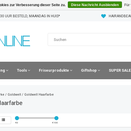
kies zur Verbesserung dieser Seite zu.
Diese Nachricht Ausblenden
Für
30 UUR BESTELD, MAANDAG IN HUIS*
HAIRANDBEA
ling
Tools
Friseurprodukte
Giftshop
SUPER SALE
rke
/
Goldwell
/
Goldwell Haarfarbe
Haarfarbe
€
0
€
100