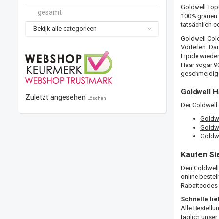
Goldwell Top
gesamt
100% grauen 
tatsächlich 
Bekijk alle categorieen
Goldwell Colo
Vorteilen. Da
Lipide wieder
Haar sogar 90
geschmeidige
Goldwell H
Zuletzt angesehen
Löschen
Der Goldwell H
Goldwe
Goldwe
Goldwe
Kaufen Sie
Den
Goldwell
online bestel
Rabattcodes i
Schnelle li
Alle Bestellu
täglich unser