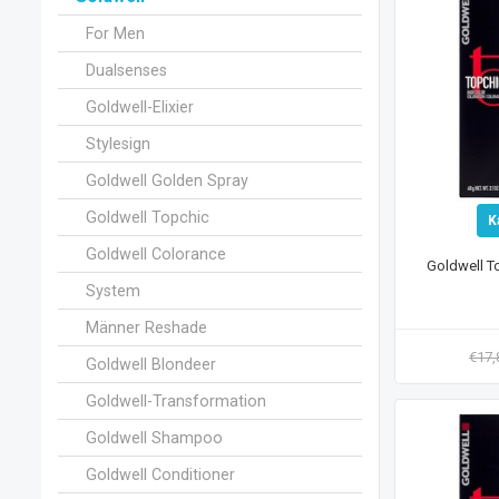
For Men
Dualsenses
Goldwell-Elixier
Stylesign
Goldwell Golden Spray
Goldwell Topchic
K
Goldwell Colorance
Goldwell T
System
Männer Reshade
€17
Goldwell Blondeer
Goldwell-Transformation
Goldwell Shampoo
Goldwell Conditioner