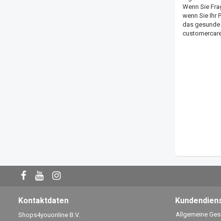
Wenn Sie Fra
wenn Sie Ihr 
das gesunde F
customercar
Kontaktdaten
Kundendien
Allgemeine Ge
Shops4youonline B.V.