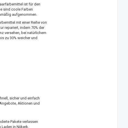
arfärbemittel ist für den
e sind coole Farben
eichmäßig aufgenommen.
bemittel mit einer Reihe von
ur repariert, indem 70% der
nz versehen, bei natürlichem
bis zu 30% weicher und
nell, sicher und einfach
n Angebote, Aktionen und
nderte Pakete verlassen
Laden in Nijkerk.