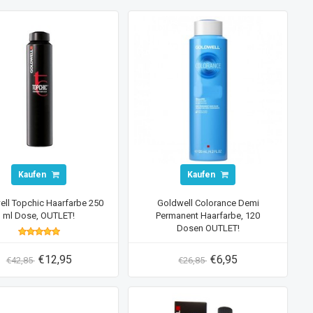
Kaufen
Kaufen
ell Topchic Haarfarbe 250
Goldwell Colorance Demi
ml Dose, OUTLET!
Permanent Haarfarbe, 120
Dosen OUTLET!
€12,95
€6,95
€42,85
€26,85