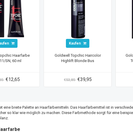
aufen
Kaufen
Topchic Haarfarbe
Goldwell Topchic Haircolor
Gold
11/SN, 60 ml
Highlift Blonde Bus
T
€12,65
€39,95
,85
€53,85
t eine breite Palette an Haarfärbemitteln. Das Haarfärbemittel ist in verschiede
er so klar wie möglich zu machen. Diese Farbmethode sorgt für eine beispiel
lanz.
Haarfarbe