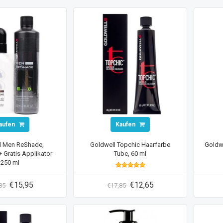
aufen
Kaufen
l Men ReShade,
Goldwell Topchic Haarfarbe
Goldw
+ Gratis Applikator
Tube, 60 ml
250 ml
€15,95
€12,65
,85
€17,85