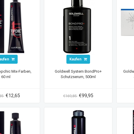
aufen
Kaufen
opchic Mix-Farben,
Goldwell System BondPro+
Goldw
60 ml
Schutzserum, 500ml
€12,65
€99,95
,85
€169,85