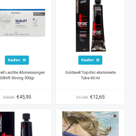
Kaufen
Kaufen
ell Leichte Abmessungen
Goldwell Topchic eluminierte
Silklift Strong 500gr
Tube 60 ml
€45,95
€12,65
€58,85
€17,85