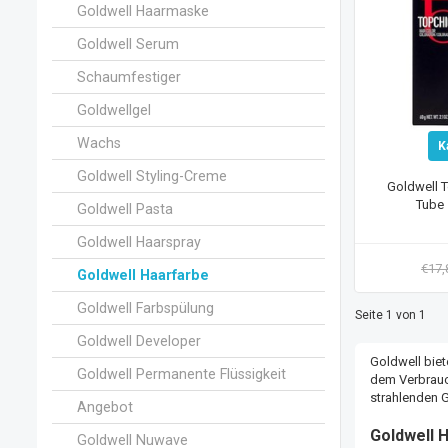
Goldwell Haarmaske
Goldwell Serum
Schaumfestiger
Goldwellgel
Wachs
K
Goldwell Styling-Creme
Goldwell 
Tube 
Goldwell Pasta
Goldwell Haarspray
€17
Goldwell Haarfarbe
Goldwell Farbspülung
Seite 1 von 1
Goldwell Developer
Goldwell biete
Goldwell Permanente Flüssigkeit
dem Verbrauch
strahlenden G
Angebot
Goldwell 
Goldwell Nuwave