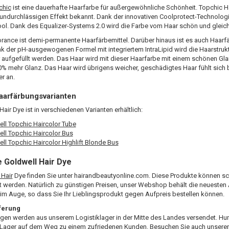
chic
ist eine dauerhafte Haarfarbe für außergewöhnliche Schönheit. Topchic Ha
undurchlässigen Effekt bekannt. Dank der innovativen Coolprotect-Technologi
cool. Dank des Equalizer-Systems 2.0 wird die Farbe vom Haar schön und gl
rance ist demi-permanente Haarfärbemittel. Darüber hinaus ist es auch Haarfär
nk der pH-ausgewogenen Formel mit integriertem IntraLipid wird die Haarstrukt
 aufgefüllt werden. Das Haar wird mit dieser Haarfarbe mit einem schönen Gla
% mehr Glanz. Das Haar wird übrigens weicher, geschädigtes Haar fühlt sich 
r an.
aarfärbungsvarianten
air Dye ist in verschiedenen Varianten erhältlich:
ll Topchic Haircolor Tube
ll Topchic Haircolor Bus
ll Topchic Haircolor Highlift Blonde Bus
 Goldwell Hair Dye
 Hair
Dye finden Sie unter hairandbeautyonline.com. Diese Produkte können sch
lt werden. Natürlich zu günstigen Preisen, unser Webshop behält die neueste
m Auge, so dass Sie Ihr Lieblingsprodukt gegen Aufpreis bestellen können.
eferung
ngen werden aus unserem Logistiklager in der Mitte des Landes versendet. Hu
 Lager auf dem Weg zu einem zufriedenen Kunden. Besuchen Sie auch unseren 