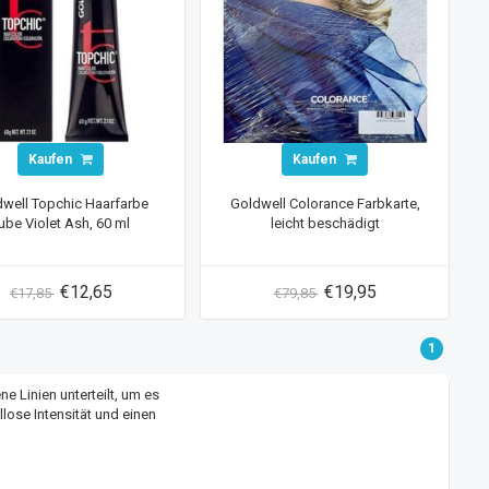
Kaufen
Kaufen
well Topchic Haarfarbe
Goldwell Colorance Farbkarte,
ube Violet Ash, 60 ml
leicht beschädigt
€12,65
€19,95
€17,85
€79,85
1
ne Linien unterteilt, um es
lose Intensität und einen