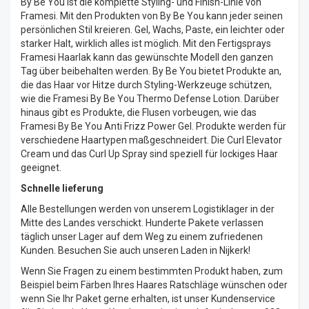
By Be You ist die komplette Styling- und Finish-Linie von
Framesi. Mit den Produkten von By Be You kann jeder seinen
persönlichen Stil kreieren. Gel, Wachs, Paste, ein leichter oder
starker Halt, wirklich alles ist möglich. Mit den Fertigsprays
Framesi Haarlak kann das gewünschte Modell den ganzen
Tag über beibehalten werden. By Be You bietet Produkte an,
die das Haar vor Hitze durch Styling-Werkzeuge schützen,
wie die Framesi By Be You Thermo Defense Lotion. Darüber
hinaus gibt es Produkte, die Flusen vorbeugen, wie das
Framesi By Be You Anti Frizz Power Gel. Produkte werden für
verschiedene Haartypen maßgeschneidert. Die Curl Elevator
Cream und das Curl Up Spray sind speziell für lockiges Haar
geeignet.
Schnelle lieferung
Alle Bestellungen werden von unserem Logistiklager in der
Mitte des Landes verschickt. Hunderte Pakete verlassen
täglich unser Lager auf dem Weg zu einem zufriedenen
Kunden. Besuchen Sie auch unseren Laden in Nijkerk!
Wenn Sie Fragen zu einem bestimmten Produkt haben, zum
Beispiel beim Färben Ihres Haares Ratschläge wünschen oder
wenn Sie Ihr Paket gerne erhalten, ist unser Kundenservice