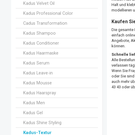
Kadus Velvet Oil
Halt und kleb
modellieren u
Kadus Professional Color
Kaufen Si
Cadus Transformation
Die gesamte K
Kadus Shampoo
einfach onlin
Angebote, Ak
Kadus Conditioner
können.
Kadus Haarmaske
Schnelle li
Alle Bestellu
Kadus Serum
verlassen täg
Wenn Sie Fra
Kadus Leave-in
oder Sie sind
auch mehr übe
Kadus Mousse
43 43 oder ü
Kadus Haarspray
Kadus Men
Kadus Gel
Kadus Shine Styling
Kadus-Textur