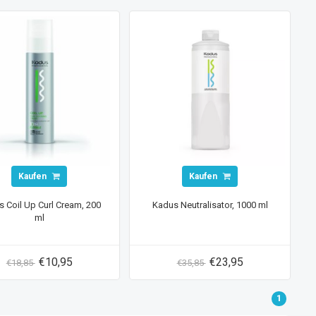
Kaufen
Kaufen
 Coil Up Curl Cream, 200
Kadus Neutralisator, 1000 ml
ml
€10,95
€23,95
€18,85
€35,85
1