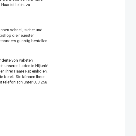
Haar ist leicht zu
nnen schnell, sicher und
Webshop die neuesten
esonders günstig bestellen
underte von Paketen
h unseren Laden in Nijkerk!
 Ihrer Haare Rat einholen,
ie bereit. Sie können Ihnen
 telefonisch unter 033 258