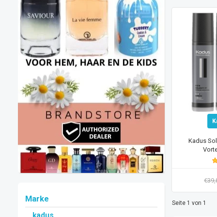
K
Kadus Soli
Vort
€39
Marke
Seite 1 von 1
kadus