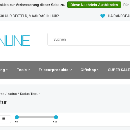
kies zur Verbesserung dieser Seite zu.
Diese Nachricht Ausblenden
Für
30 UUR BESTELD, MAANDAG IN HUIS*
HAIRANDBEA
ling
Tools
Friseurprodukte
Giftshop
SUPER SALE
rke
/
kadus
/
Kadus-Textur
tur
€
0
€
25