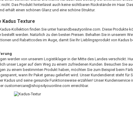
t nicht. Das Produkt hinterlässt auch keine sichtbaren Rückstände im Haar. Das 
nd erhält einen schönen Glanz und eine schöne Struktur.
e Kadus Texture
adus-Kollektion finden Sie unter hairandbeautyonline.com. Diese Produkte kö
e bestellt werden. Natürlich zu den besten Preisen. Behalten Sie in unserem 
tionen und Rabattcodes im Auge, damit Sie Ihr Lieblingsprodukt von Kadus b
eferung
ngen werden von unserem Logistiklager in der Mitte des Landes verschickt. H
lich unser Lager auf dem Weg zu einem zufriedenen Kunden. Besuchen Sie auc
gen zu einem bestimmten Produkt haben, möchten Sie zum Beispiel beim Färben
 gespannt, wann Ihr Paket genau geliefert wird. Unser Kundendienst steht für S
r Kadus und seine gesunde Funktionsweise erzählen! Unser Kundenservice ist
ber
customercare@shops4youonline.com
erreichbar.