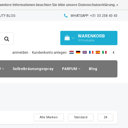
 weitere Informationen beachten Sie bitte unsere Datenschutzerklärung. »
UTY BLOG
WHATSAPP: +31 33 258 43 43
WARENKORB
0
Produkte
€
anmelden
|
Kundenkonto anlegen
!
Selbstbräunungsspray
PARFUM
Blog
Alle Marken
Standard
24