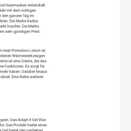
 und Haarmasken entwickelt.
dukt mit dem richtigen
ar den ganzen Tag im
ukten. Die Marke Kadus
arkt brachte. Die Marke
em sehr günstigen Preis.
Heat Protection Lotion ist
schiedenen Wärmewerkzeugen
reme ist eine Creme, die das
e Funktionen. Es sorgt für
mehr haben. Darüber hinaus
cknet. Eine Reihe weiterer
ypen. Das Adapt It Gel Wax
hs. Das Produkt bietet einen
s Gel bietet den perfekten