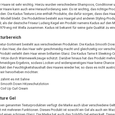
r Haare ist sehr wichtig. Hierzu wurden verschiedene Shampoos, Conditioner
er Haare kann auch eine Herausforderung sein. Es ist wichtig, das richtige Pro
nden. Die Kadus Texture-Linie enthält Produkte, die dafür sorgen, dass das Ha
odell bleibt. Die Produktlinie besteht aus Haargel und anderen Styling-Prod
, als der deutsche Friseur Ludwig Kegel ein Produkt namens Kadus auf den M
 1979 eng mit Wella zusammen. Kadus ist bekannt für seine gute Qualität zu ein
turbereich
xtur-Sortiment besteht aus verschiedenen Produkten. Die Kadus Smooth Down 
für das Haar, die das Haar sehr geschmeidig macht und gleichzeitig vor ver
Produkt verleiht dem Haar einen brillanten Glanz. Die Kadus Tame It Sleeking-C
 Hitze durch Wärmewerkzeuge schützt. Darüber hinaus hat das Produkt mehrer
chmeidiges Ergebnis, sodass Locken und widerspenstiges Haar keine Chance 
odukt den Feuchtigkeitshaushalt des Haares wieder her, so dass es nicht austro
 wir hervorheben möchten:
zähmt es mit Sahne
 Smooth Down Hitzeschutzlotion
Coil Up Curl Cream
ture Gel
en genannten Texturprodukten verfügt die Marke auch über verschiedene Gelt
kt mit mehreren Funktionen. Dieses Produkt ist sowohl ein Gel als auch ein Wac
nd einen schönen Glanz. Die Marke hat auch das Solidify Gel entwickelt. Diese