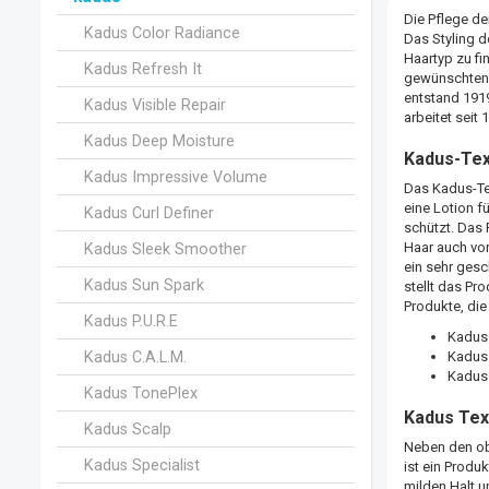
Die Pflege de
Kadus Color Radiance
Das Styling d
Haartyp zu fi
Kadus Refresh It
gewünschten M
entstand 1919
Kadus Visible Repair
arbeitet seit
Kadus Deep Moisture
Kadus-Tex
Kadus Impressive Volume
Das Kadus-Te
eine Lotion 
Kadus Curl Definer
schützt. Das 
Haar auch vor
Kadus Sleek Smoother
ein sehr ges
Kadus Sun Spark
stellt das Pr
Produkte, die
Kadus P.U.R.E
Kadus 
Kadus C.A.L.M.
Kadus
Kadus 
Kadus TonePlex
Kadus Tex
Kadus Scalp
Neben den ob
Kadus Specialist
ist ein Produ
milden Halt u