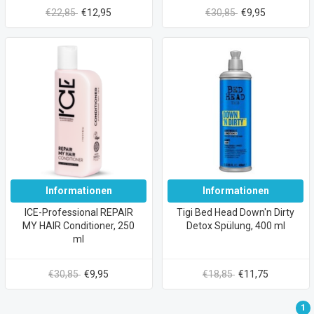
250 ml
€22,85
€12,95
€30,85
€9,95
Informationen
Informationen
ICE-Professional REPAIR
Tigi Bed Head Down'n Dirty
MY HAIR Conditioner, 250
Detox Spülung, 400 ml
ml
€30,85
€9,95
€18,85
€11,75
1