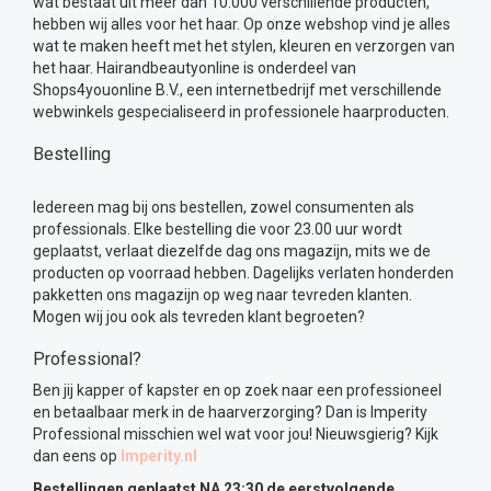
wat bestaat uit meer dan 10.000 verschillende producten,
hebben wij alles voor het haar. Op onze webshop vind je alles
wat te maken heeft met het stylen, kleuren en verzorgen van
het haar. Hairandbeautyonline is onderdeel van
Shops4youonline B.V., een internetbedrijf met verschillende
webwinkels gespecialiseerd in professionele haarproducten.
Bestelling
Iedereen mag bij ons bestellen, zowel consumenten als
professionals. Elke bestelling die voor 23.00 uur wordt
geplaatst, verlaat diezelfde dag ons magazijn, mits we de
producten op voorraad hebben. Dagelijks verlaten honderden
pakketten ons magazijn op weg naar tevreden klanten.
Mogen wij jou ook als tevreden klant begroeten?
Professional?
Ben jij kapper of kapster en op zoek naar een professioneel
en betaalbaar merk in de haarverzorging? Dan is Imperity
Professional misschien wel wat voor jou! Nieuwsgierig? Kijk
dan eens op
Imperity.nl
Bestellingen geplaatst NA 23:30 de eerstvolgende