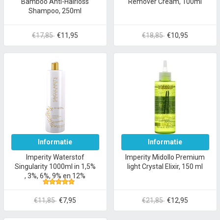
Bamboo Anti-Hairloss
Remover Cream, 100ml
Shampoo, 250ml
€17,85
€11,95
€18,85
€10,95
Informatie
Informatie
Imperity Waterstof
Imperity Midollo Premium
Singularity 1000ml in 1,5%
light Crystal Elixir, 150 ml
, 3%, 6%, 9% en 12%
€11,85
€7,95
€21,85
€12,95