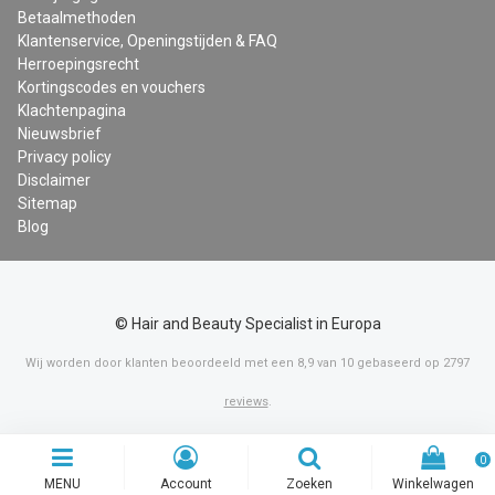
Betaalmethoden
Klantenservice, Openingstijden & FAQ
Herroepingsrecht
Kortingscodes en vouchers
Klachtenpagina
Nieuwsbrief
Privacy policy
Disclaimer
Sitemap
Blog
© Hair and Beauty Specialist in Europa
Wij worden door klanten beoordeeld met een
8,9
van
10
gebaseerd op
2797
reviews
.
0
MENU
Account
Zoeken
Winkelwagen