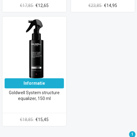
€17,85
€12,65
€23,85
€14,95
Informatie
Goldwell System structure
equalizer, 150 ml
€18,85
€15,45
1