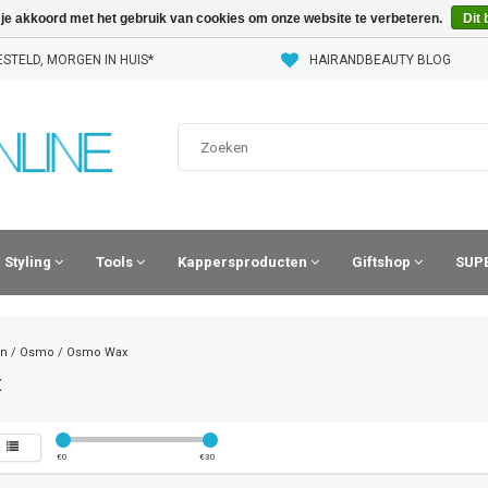
 je akkoord met het gebruik van cookies om onze website te verbeteren.
Dit 
STELD, MORGEN IN HUIS*
HAIRANDBEAUTY BLOG
Styling
Tools
Kappersproducten
Giftshop
SUPE
n
/
Osmo
/
Osmo Wax
x
€
0
€
30