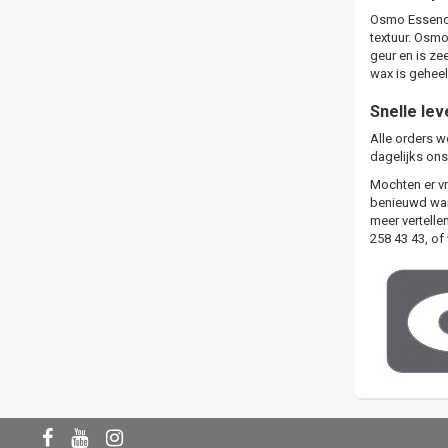
Osmo Essence
textuur. Osmo
geur en is z
wax is geheel
Snelle lev
Alle orders w
dagelijks ons
Mochten er vr
benieuwd wann
meer vertelle
258 43 43, of