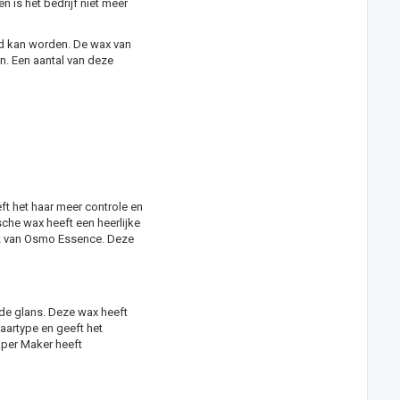
is het bedrijf niet meer
ed kan worden. De wax van
. Een aantal van deze
t het haar meer controle en
che wax heeft een heerlijke
ct van Osmo Essence. Deze
de glans. Deze wax heeft
aartype en geeft het
aper Maker heeft