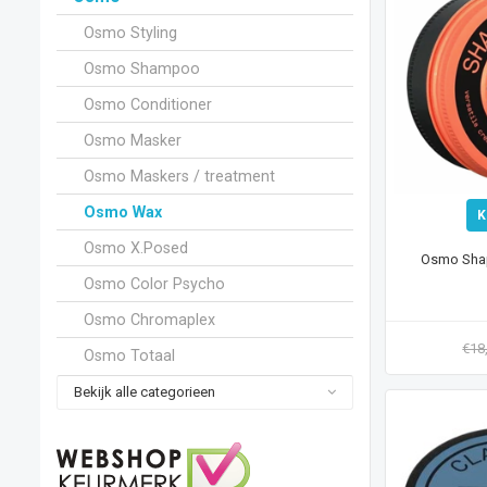
Osmo Styling
Osmo Shampoo
Osmo Conditioner
Osmo Masker
Osmo Maskers / treatment
Osmo Wax
K
Osmo X.Posed
Osmo Shap
Osmo Color Psycho
Osmo Chromaplex
€18
Osmo Totaal
Bekijk alle categorieen