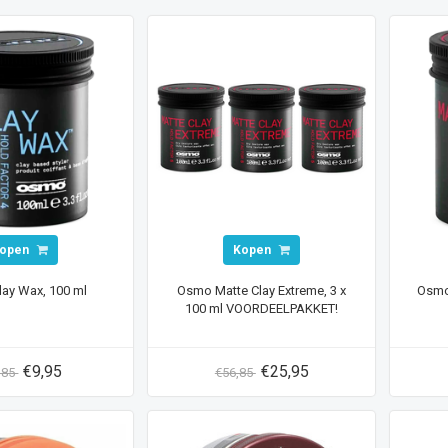
open
Kopen
ay Wax, 100 ml
Osmo Matte Clay Extreme, 3 x
Osmo 
100 ml VOORDEELPAKKET!
€9,95
€25,95
,85
€56,85