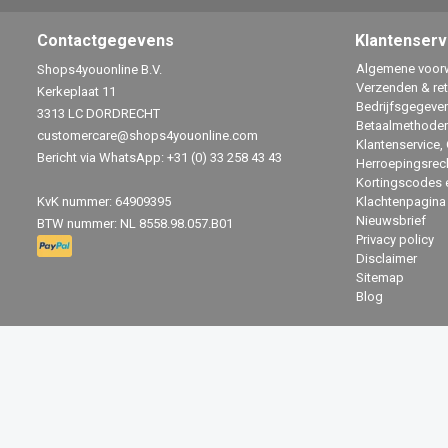
Contactgegevens
Klantenserv
Algemene voor
Shops4youonline B.V.
Verzenden & re
Kerkeplaat 11
Bedrijfsgegeve
3313 LC DORDRECHT
Betaalmethode
customercare@shops4youonline.com
Klantenservice,
Bericht via WhatsApp: +31 (0) 33 258 43 43
Herroepingsrec
Kortingscodes 
KvK nummer: 64909395
Klachtenpagina
Nieuwsbrief
BTW nummer: NL 8558.98.057.B01
Privacy policy
Disclaimer
Sitemap
Blog