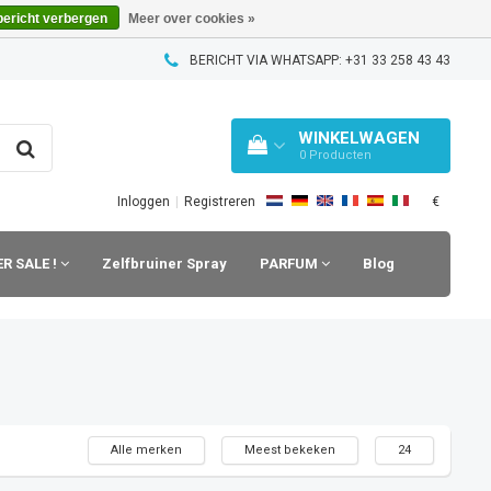
bericht verbergen
Meer over cookies »
BERICHT VIA WHATSAPP: +31 33 258 43 43
WINKELWAGEN
0
Producten
€
Inloggen
|
Registreren
R SALE !
Zelfbruiner Spray
PARFUM
Blog
Alle merken
Meest bekeken
24