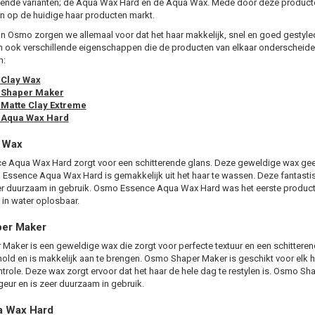
lende varianten; de
Aqua Wax Hard
en de Aqua Wax. Mede door deze producten 
n op de huidige haar producten markt.
an Osmo zorgen we allemaal voor dat het haar makkelijk, snel en goed gestyl
ook verschillende eigenschappen die de producten van elkaar onderscheiden
n:
Clay Wax
Shaper Maker
Matte Clay Extreme
Aqua Wax Hard
 Wax
 Aqua Wax Hard zorgt voor een schitterende glans. Deze geweldige wax geef
 Essence Aqua Wax Hard is gemakkelijk uit het haar te wassen. Deze fantastis
eer duurzaam in gebruik. Osmo Essence Aqua Wax Hard was het eerste produ
 in water oplosbaar.
er Maker
aker is een geweldige wax die zorgt voor perfecte textuur en een schitteren
ld en is makkelijk aan te brengen. Osmo Shaper Maker is geschikt voor elk h
trole. Deze wax zorgt ervoor dat het haar de hele dag te restylen is. Osmo Sh
 geur en is zeer duurzaam in gebruik.
 Wax Hard