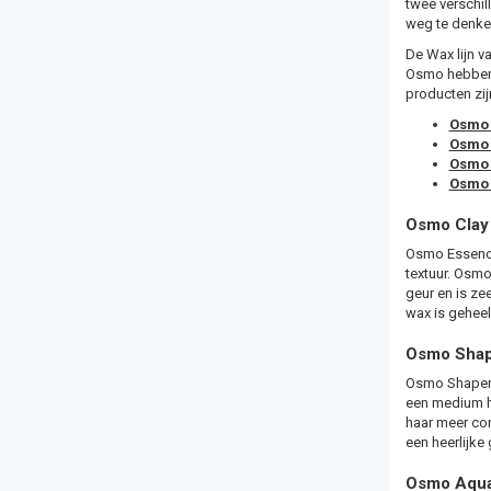
twee verschil
weg te denke
De Wax lijn v
Osmo hebben 
producten zij
Osmo 
Osmo 
Osmo 
Osmo 
Osmo Clay
Osmo Essence
textuur. Osmo
geur en is z
wax is geheel
Osmo Shap
Osmo Shaper M
een medium ho
haar meer con
een heerlijke
Osmo Aqua