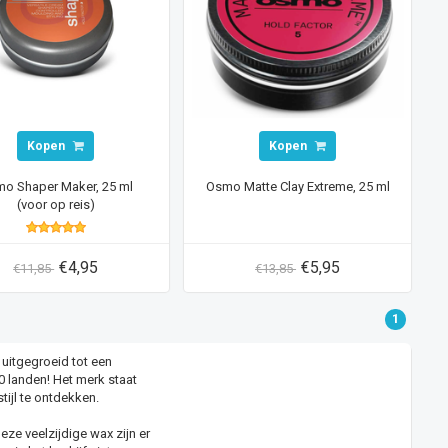
Kopen
Kopen
o Shaper Maker, 25 ml
Osmo Matte Clay Extreme, 25 ml
(voor op reis)
€4,95
€5,95
€11,85
€13,85
1
 uitgegroeid tot een
 landen! Het merk staat
tijl te ontdekken.
ze veelzijdige wax zijn er