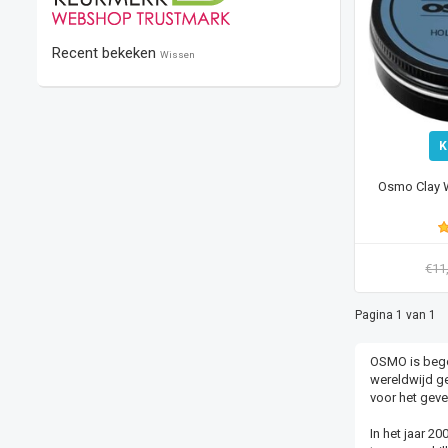
Recent bekeken
Wissen
K
Osmo Clay W
€11
Pagina 1 van 1
OSMO is begon
wereldwijd ge
voor het geve
In het jaar 2