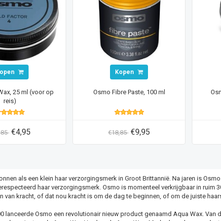
open
Kopen
ax, 25 ml (voor op
Osmo Fibre Paste, 100 ml
Osm
reis)
€4,95
€9,95
,85
€18,85
nen als een klein haar verzorgingsmerk in Groot Brittannië. Na jaren is Osmo
respecteerd haar verzorgingsmerk. Osmo is momenteel verkrijgbaar in ruim 30
n van kracht, of dat nou kracht is om de dag te beginnen, of om de juiste haars
000 lanceerde Osmo een revolutionair nieuw product genaamd Aqua Wax. Van de