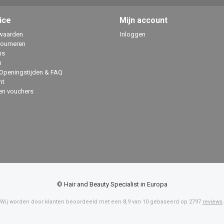
ice
Mijn account
waarden
Inloggen
tourneren
ns
n
 Openingstijden & FAQ
ht
en vouchers
© Hair and Beauty Specialist in Europa
Wij worden door klanten beoordeeld met een
8,9
van
10
gebaseerd op
2797
reviews
.