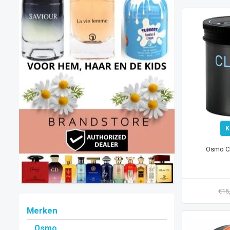
K
Osmo Cl
€15
Merken
Osmo