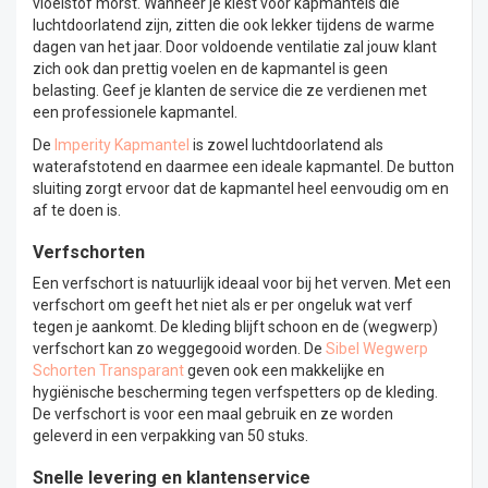
vloeistof morst. Wanneer je kiest voor kapmantels die
luchtdoorlatend zijn, zitten die ook lekker tijdens de warme
dagen van het jaar. Door voldoende ventilatie zal jouw klant
zich ook dan prettig voelen en de kapmantel is geen
belasting. Geef je klanten de service die ze verdienen met
een professionele kapmantel.
De
Imperity Kapmantel
is zowel luchtdoorlatend als
waterafstotend en daarmee een ideale kapmantel. De button
sluiting zorgt ervoor dat de kapmantel heel eenvoudig om en
af te doen is.
Verfschorten
Een verfschort is natuurlijk ideaal voor bij het verven. Met een
verfschort om geeft het niet als er per ongeluk wat verf
tegen je aankomt. De kleding blijft schoon en de (wegwerp)
verfschort kan zo weggegooid worden. De
Sibel Wegwerp
Schorten Transparant
geven ook een makkelijke en
hygiënische bescherming tegen verfspetters op de kleding.
De verfschort is voor een maal gebruik en ze worden
geleverd in een verpakking van 50 stuks.
Snelle levering en klantenservice