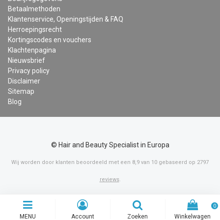
Betaalmethoden
Klantenservice, Openingstijden & FAQ
Herroepingsrecht
Kortingscodes en vouchers
Klachtenpagina
Nieuwsbrief
Privacy policy
Disclaimer
Sitemap
Blog
© Hair and Beauty Specialist in Europa
Wij worden door klanten beoordeeld met een
8,9
van
10
gebaseerd op
2797
reviews
.
0
MENU
Account
Zoeken
Winkelwagen