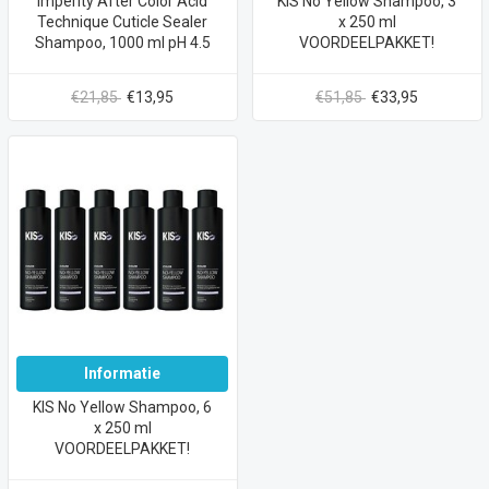
Imperity After Color Acid
KIS No Yellow Shampoo, 3
Technique Cuticle Sealer
x 250 ml
Shampoo, 1000 ml pH 4.5
VOORDEELPAKKET!
€21,85
€13,95
€51,85
€33,95
Informatie
KIS No Yellow Shampoo, 6
x 250 ml
VOORDEELPAKKET!