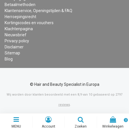
Betaalmethoden
Klantenservice, Openingstijden & FAQ
Herroepingsrecht
Kortingscodes en vouchers
Klachtenpagina
Nieuwsbrief
Privacy policy
Disclaimer
Sitemap
Blog
© Hair and Beauty Specialist in Europa
Wij worden door klanten beoordeeld met een
8,9
van
10
gebaseerd op
2797
reviews
.
0
MENU
Account
Zoeken
Winkelwagen