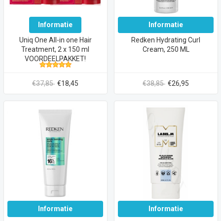
Informatie
Informatie
Uniq One All-in one Hair
Redken Hydrating Curl
Treatment, 2 x 150 ml
Cream, 250 ML
VOORDEELPAKKET!
€37,85
€18,45
€38,85
€26,95
Informatie
Informatie