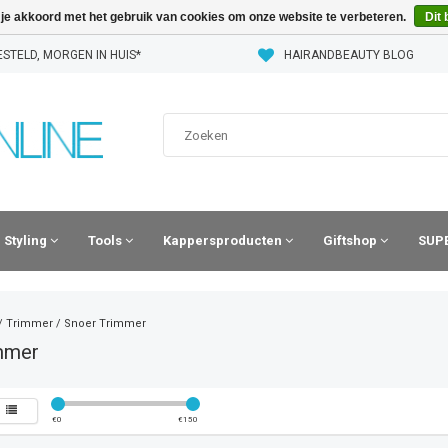
 je akkoord met het gebruik van cookies om onze website te verbeteren.
Dit 
STELD, MORGEN IN HUIS*
HAIRANDBEAUTY BLOG
Styling
Tools
Kappersproducten
Giftshop
SUPE
/
Trimmer
/
Snoer Trimmer
mmer
€
0
€
150