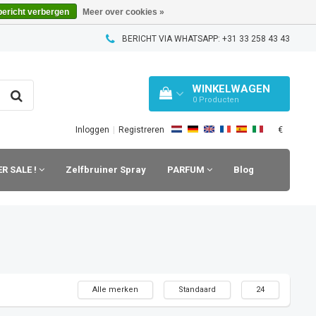
bericht verbergen
Meer over cookies »
BERICHT VIA WHATSAPP: +31 33 258 43 43
WINKELWAGEN
0
Producten
€
Inloggen
|
Registreren
R SALE !
Zelfbruiner Spray
PARFUM
Blog
Alle merken
Standaard
24