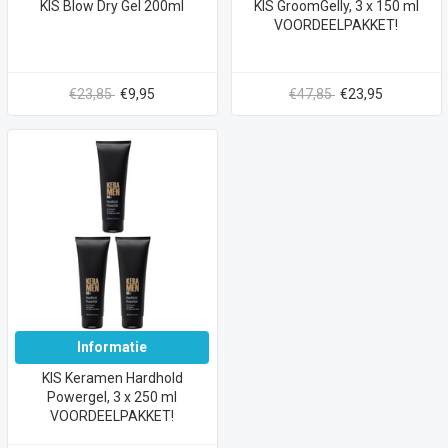
KIS Blow Dry Gel 200ml
KIS GroomGelly, 3 x 150 ml
VOORDEELPAKKET!
€23,85
€9,95
€47,85
€23,95
Informatie
KIS Keramen Hardhold
Powergel, 3 x 250 ml
VOORDEELPAKKET!