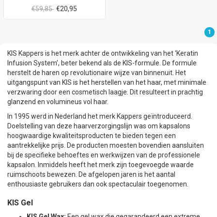
€59,85
€20,95
1
KIS Kappers is het merk achter de ontwikkeling van het ‘Keratin
Infusion System’, beter bekend als de KIS-formule. De formule
herstelt de haren op revolutionaire wijze van binnenuit. Het
uitgangspunt van KIS is het herstellen van het haar, met minimale
verzwaring door een cosmetisch laagje. Dit resulteert in prachtig
glanzend en volumineus vol haar.
In 1995 werd in Nederland het merk Kappers geïntroduceerd.
Doelstelling van deze haarverzorgingslijn was om kapsalons
hoogwaardige kwaliteitsproducten te bieden tegen een
aantrekkelijke prijs. De producten moesten bovendien aansluiten
bij de specifieke behoeftes en werkwijzen van de professionele
kapsalon. Inmiddels heeft het merk zijn toegevoegde waarde
ruimschoots bewezen. De afgelopen jaren is het aantal
enthousiaste gebruikers dan ook spectaculair toegenomen.
KIS Gel
KIS Gel Wax
:
Een gel wax die gegarandeerd een extreme