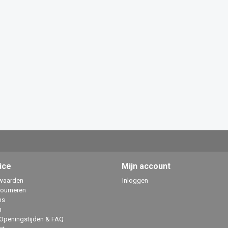
ice
Mijn account
waarden
Inloggen
tourneren
ns
n
 Openingstijden & FAQ