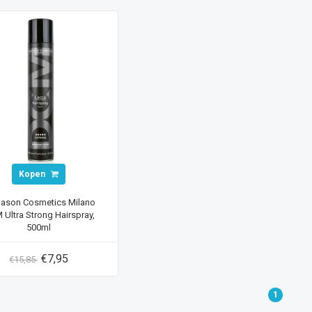
Kopen
pason Cosmetics Milano
Ultra Strong Hairspray,
500ml
€7,95
€15,85
1