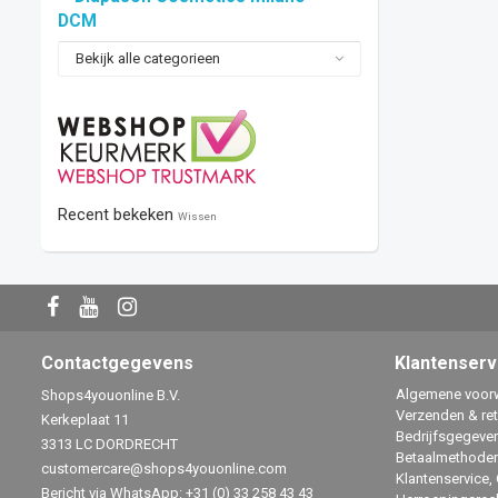
DCM
Bekijk alle categorieen
Recent bekeken
Wissen
Contactgegevens
Klantenserv
Algemene voor
Shops4youonline B.V.
Verzenden & re
Kerkeplaat 11
Bedrijfsgegeve
3313 LC DORDRECHT
Betaalmethode
customercare@shops4youonline.com
Klantenservice,
Bericht via WhatsApp: +31 (0) 33 258 43 43