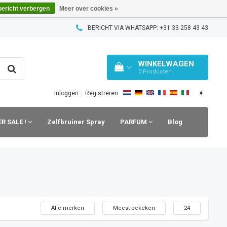
bericht verbergen
Meer over cookies »
BERICHT VIA WHATSAPP: +31 33 258 43 43
WINKELWAGEN
0
Producten
€
Inloggen
|
Registreren
R SALE !
Zelfbruiner Spray
PARFUM
Blog
Alle merken
Meest bekeken
24