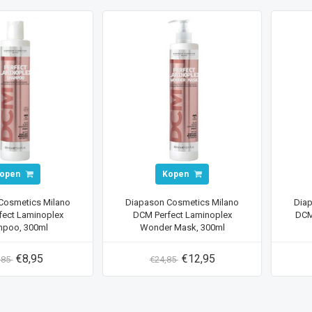
open
Kopen
Cosmetics Milano
Diapason Cosmetics Milano
Dia
fect Laminoplex
DCM Perfect Laminoplex
DCM 
poo, 300ml
Wonder Mask, 300ml
€8,95
€12,95
,85
€24,85