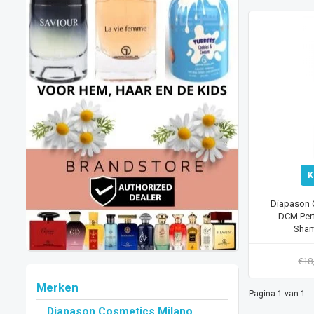
K
Diapason 
DCM Per
Sham
€18
Merken
Pagina 1 van 1
Diapason Cosmetics Milano