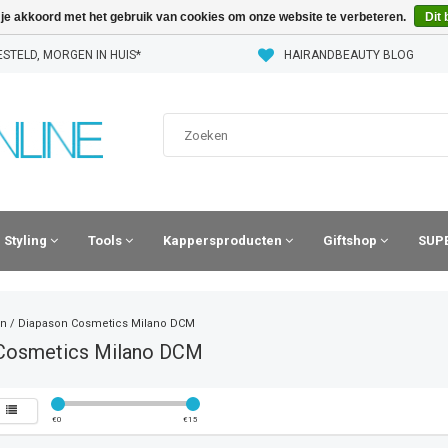
 je akkoord met het gebruik van cookies om onze website te verbeteren.
Dit 
STELD, MORGEN IN HUIS*
HAIRANDBEAUTY BLOG
Styling
Tools
Kappersproducten
Giftshop
SUPE
n
/
Diapason Cosmetics Milano DCM
Cosmetics Milano DCM
€
0
€
15