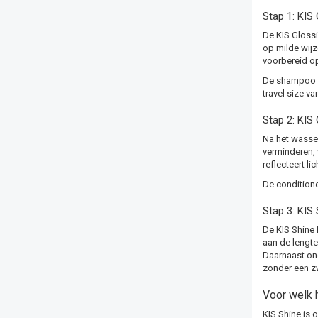
Stap 1: KIS
De KIS Glossi
op milde wijze
voorbereid op
De shampoo is
travel size va
Stap 2: KIS 
Na het wassen
verminderen, 
reflecteert li
De conditione
Stap 3: KIS 
De KIS Shine 
aan de lengte
Daarnaast ond
zonder een zw
Voor welk 
KIS Shine is o