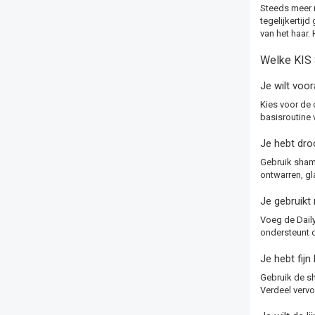
Steeds meer m
tegelijkertijd
van het haar. 
Welke KIS 
Je wilt voo
Kies voor de 
basisroutine 
Je hebt droo
Gebruik shamp
ontwarren, gl
Je gebruikt
Voeg de Daily
ondersteunt d
Je hebt fijn
Gebruik de sh
Verdeel vervo