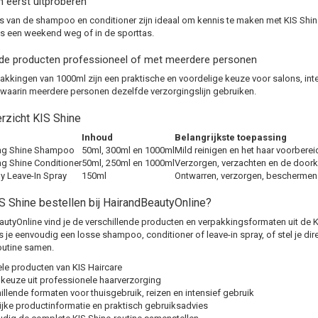
ijn eerst uitproberen
es van de shampoo en conditioner zijn ideaal om kennis te maken met KIS Shine
ens een weekend weg of in de sporttas.
 de producten professioneel of met meerdere personen
akkingen van 1000ml zijn een praktische en voordelige keuze voor salons, inte
waarin meerdere personen dezelfde verzorgingslijn gebruiken.
rzicht KIS Shine
Inhoud
Belangrijkste toepassing
ing Shine Shampoo
50ml, 300ml en 1000ml
Mild reinigen en het haar voorbere
ng Shine Conditioner
50ml, 250ml en 1000ml
Verzorgen, verzachten en de door
ly Leave-In Spray
150ml
Ontwarren, verzorgen, beschermen 
 Shine bestellen bij HairandBeautyOnline?
autyOnline vind je de verschillende producten en verpakkingsformaten uit de KIS 
es je eenvoudig een losse shampoo, conditioner of leave-in spray, of stel je di
outine samen.
ele producten van KIS Haircare
keuze uit professionele haarverzorging
illende formaten voor thuisgebruik, reizen en intensief gebruik
ijke productinformatie en praktisch gebruiksadvies