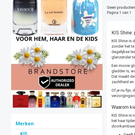
Geen producten 
Pagina 1 van 1
KIS Shine: 
KIS Shine is 
zonder het t
dagelijkse le
glanzender t
Een mooie gla
gladder is, w
Dat maakt de 
zachtheid en 
Of je nu fijn,
verzorgingsro
Waarom kie
KIS Shine is 
het haar tijd
Merken
doorkambaar e
KIS
Geeft 