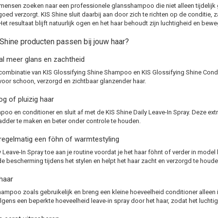
ensen zoeken naar een professionele glansshampoo die niet alleen tijdelijk g
 goed verzorgt. KIS Shine sluit daarbij aan door zich te richten op de conditie
Het resultaat blijft natuurlijk ogen en het haar behoudt zijn luchtigheid en bewe
Shine producten passen bij jouw haar?
ral meer glans en zachtheid
combinatie van KIS Glossifying Shine Shampoo en KIS Glossifying Shine Condit
voor schoon, verzorgd en zichtbaar glanzender haar.
g of pluizig haar
oo en conditioner en sluit af met de KIS Shine Daily Leave-In Spray. Deze extra
adder te maken en beter onder controle te houden.
 regelmatig een föhn of warmtestyling
 Leave-In Spray toe aan je routine voordat je het haar föhnt of verder in model
e bescherming tijdens het stylen en helpt het haar zacht en verzorgd te houde
 haar
ampoo zoals gebruikelijk en breng een kleine hoeveelheid conditioner alleen 
lgens een beperkte hoeveelheid leave-in spray door het haar, zodat het luchtig b