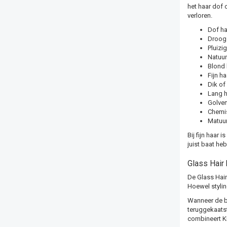
het haar dof 
verloren.
Dof ha
Droog 
Pluizi
Natuur
Blond 
Fijn h
Dik of
Lang h
Golven
Chemi
Matuur
Bij fijn haar
juist baat he
Glass Hair 
De Glass Hair
Hoewel styling
Wanneer de bu
teruggekaatst
combineert KI