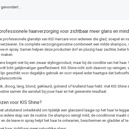
gevonden!...
professionele haarverzorging voor zichtbaar meer glans en mind
de professionele glanslijn van KIS Haircare voor iedereen die glad, soepel en na
e verzwaren. De complete verzorgingsroutine combineert een milde shampoo, 
ave-in spray. Samen helpen deze producten dof en pluizig haar zachter, beter 
e maken.
ns begint niet bij een zwaar stylingproduct, maar bij de conditie van het haar
ordt licht gelijkmatiger gereflecteerd. KIS Shine richt zich daarom op reinigen
lijn geschikt voor dagelijks gebruik en voor vrijwel ieder haartype dat behoefte
pluiscontrole.
 dik, droog, lang, blond, gekleurd, golvend of krullend haar hebt: met KIS Shine
utine samen die aansluit bij jouw haar en het gewenste resultaat.
zen voor KIS Shine?
niet uitsluitend ontwikkeld om tijdelijk een glanzend laagje op het haar te leg
ens iedere stap van de routine. De shampoo reinigt mild, de conditioner maakt 
n de leave-in spray helpt het haar te ontwarren, beschermen en gladder af te
het haar zichtbaar meer natuurlijke glans