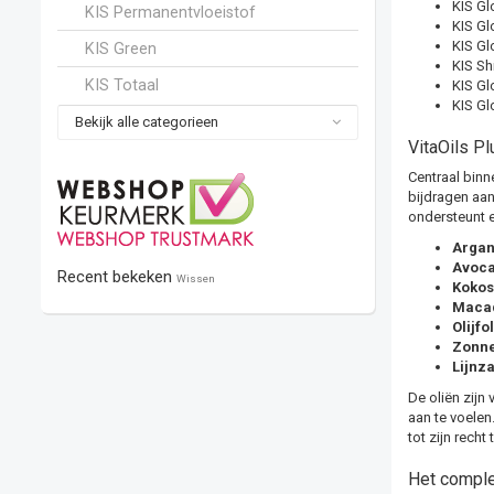
KIS Gl
KIS Permanentvloeistof
KIS Gl
KIS Gl
KIS Green
KIS Sh
KIS Totaal
KIS Gl
KIS Gl
Bekijk alle categorieen
VitaOils Pl
Centraal binn
bijdragen aan
ondersteunt 
Argan
Avoca
Recent bekeken
Wissen
Kokos
Macad
Olijfo
Zonne
Lijnz
De oliën zijn
aan te voelen.
tot zijn recht
Het comple