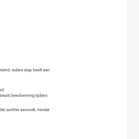
stemd. Iedere stap heeft een
id.
rsteunt bescherming tijdens
dat zachter aanvoelt, minder