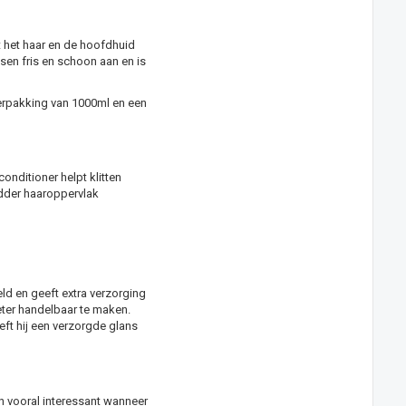
 het haar en de hoofdhuid
ssen fris en schoon aan en is
erpakking van 1000ml en een
onditioner helpt klitten
adder haaroppervlak
ld en geeft extra verzorging
beter handelbaar te maken.
ft hij een verzorgde glans
ijn vooral interessant wanneer