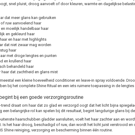
oogt, snel pluist, droog aanvoelt of door kleuren, warmte en dagelijkse belastin
ar dat meer glans kan gebruiken
of ruw aanvoelend haar
g en moeilijk handelbaar haar
lijk en gekleurd haar
haar en haar met highlights
aar dat niet zwaar mag worden
 stug haar
aar met droge lengtes en punten
d en krullend haar
sch behandeld haar
 haar dat zachtheid en glans mist
 is meestal een kleine hoeveelheid conditioner en leave-in spray voldoende. Droo
bben bij het complete Shine Ritual en een iets ruimere toepassing in de lengtes
begint bij een goede verzorgingsroutine
-trend draait om haar dat zo glad en verzorgd oogt dat het licht bijna spiegela
 een belangrijke rol kan spelen bij dit resultaat, begint langdurige glans bij de
itenste haarschubben gladder aansluiten, voelt het haar zachter aan en wordt 
. Is het haar droog, beschadigd of ruw, dan wordt het licht juist verstrooid en
S Shine reiniging, verzorging en bescherming binnen één routine.