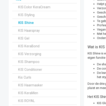
Helpt 
KIS Color KeraCream
Verzor
Geschi
KIS Styling
Geschi
Te geb
KIS Shine
Profes
Vegan
KIS Haarspray
Met he
Onders
KIS Gel
KIS KeraBond
Wat is KIS
KIS Shine is 
KIS Verzorging
eigen functie
KIS Shampoo
De sha
De con
KIS Conditioner
De lea
het sty
Kis Curls
Door de drie 
KIS Haarmasker
pluist en meer
KIS KeraMen
Het KIS Shi
KIS ROYAL
KIS Gl