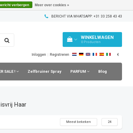
bericht verbergen
Meer over cookies »
BERICHT VIA WHATSAPP: +31 33 258 43 43
WINKELWAGEN
0
Producten
€
Inloggen
|
Registreren
R SALE !
Zelfbruiner Spray
PARFUM
Blog
isvrij Haar
Meest bekeken
24