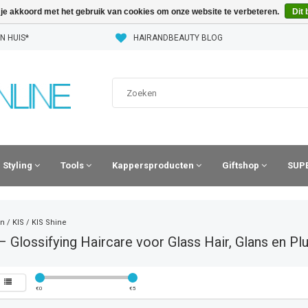
 je akkoord met het gebruik van cookies om onze website te verbeteren.
Dit 
N HUIS*
HAIRANDBEAUTY BLOG
Styling
Tools
Kappersproducten
Giftshop
SUPE
n
/
KIS
/
KIS Shine
– Glossifying Haircare voor Glass Hair, Glans en Plu
€
0
€
5