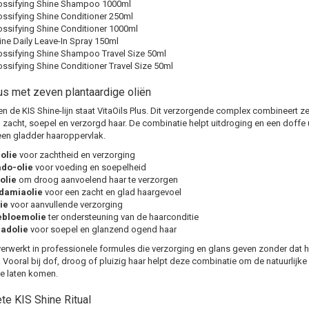
ossifying Shine Shampoo 1000ml
ossifying Shine Conditioner 250ml
ossifying Shine Conditioner 1000ml
ine Daily Leave-In Spray 150ml
ossifying Shine Shampoo Travel Size 50ml
ossifying Shine Conditioner Travel Size 50ml
us met zeven plantaardige oliën
en de KIS Shine-lijn staat VitaOils Plus. Dit verzorgende complex combineert ze
 zacht, soepel en verzorgd haar. De combinatie helpt uitdroging en een doffe u
een gladder haaroppervlak.
olie
voor zachtheid en verzorging
do-olie
voor voeding en soepelheid
olie
om droog aanvoelend haar te verzorgen
amiaolie
voor een zacht en glad haargevoel
lie
voor aanvullende verzorging
bloemolie
ter ondersteuning van de haarconditie
aadolie
voor soepel en glanzend ogend haar
 verwerkt in professionele formules die verzorging en glans geven zonder dat h
 Vooral bij dof, droog of pluizig haar helpt deze combinatie om de natuurlijke u
 te laten komen.
te KIS Shine Ritual