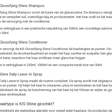
 Glossifying Shine Shampoo
fying Shine Shampoo vormt de basis van de glansroutine. De shampoo reinigt
 en verwijdert vuil, overtollige talg en productresten. Het haar voelt na het wa
 de verzorging met de conditioner.
 verkrijgbaar in een praktische verpakking van 300ml, een voordelige salonv
n 50ml.
Glossifying Shine Conditioner
 verzorgt de KIS Glossifying Shine Conditioner de haarlengtes en punten. De c
verbetert de doorkambaarheid en maakt het haar zachter en soepeler. Een gl
cht beter, waardoor het haar zichtbaar meer glans kan krijgen.
r is verkrijgbaar in 250ml, 1000ml en een compacte travel size van 50ml.
Shine Daily Leave-In Spray
Daily Leave-In Spray maakt de routine compleet. De spray wordt niet uitgespoe
s en punten. Hij helpt het haar te ontwarren, pluis te verminderen en het haar 
ersteunt de spray de bescherming van het haar bij het föhnen en stylen en gee
aar eindresultaat.
haartype is KIS Shine geschikt?
ntwikkeld als veelzijdige glanslijn voor vrijwel ieder haartype. De producten z