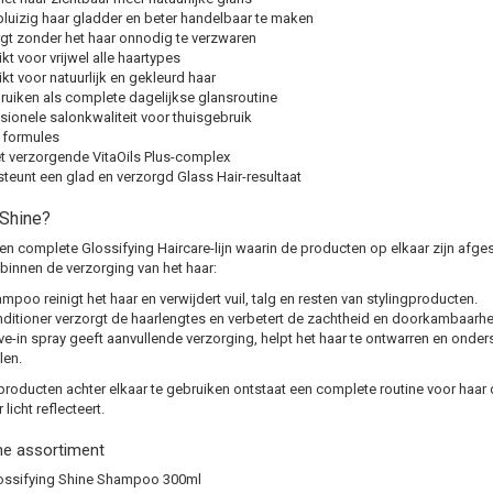
pluizig haar gladder en beter handelbaar te maken
gt zonder het haar onnodig te verzwaren
kt voor vrijwel alle haartypes
kt voor natuurlijk en gekleurd haar
ruiken als complete dagelijkse glansroutine
sionele salonkwaliteit voor thuisgebruik
 formules
t verzorgende VitaOils Plus-complex
teunt een glad en verzorgd Glass Hair-resultaat
 Shine?
een complete Glossifying Haircare-lijn waarin de producten op elkaar zijn afge
 binnen de verzorging van het haar:
mpoo reinigt het haar en verwijdert vuil, talg en resten van stylingproducten.
ditioner verzorgt de haarlengtes en verbetert de zachtheid en doorkambaarhe
ve-in spray geeft aanvullende verzorging, helpt het haar te ontwarren en onde
len.
producten achter elkaar te gebruiken ontstaat een complete routine voor haar 
 licht reflecteert.
ne assortiment
ossifying Shine Shampoo 300ml