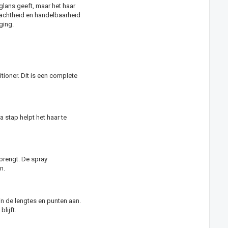
lans geeft, maar het haar
, zachtheid en handelbaarheid
ging.
ioner. Dit is een complete
 stap helpt het haar te
 brengt. De spray
n.
in de lengtes en punten aan.
lijft.