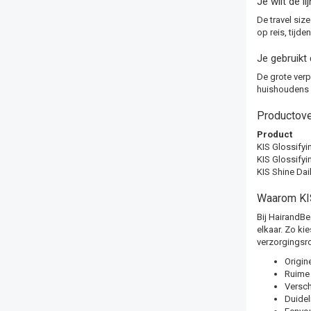
Je wilt de l
De travel siz
op reis, tijd
Je gebruikt
De grote verp
huishoudens 
Productove
Product
KIS Glossify
KIS Glossifyi
KIS Shine Dai
Waarom KIS
Bij HairandBe
elkaar. Zo ki
verzorgingsr
Origin
Ruime 
Versch
Duidel