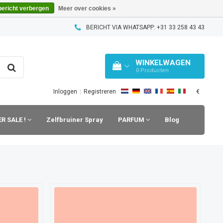
bericht verbergen
Meer over cookies »
BERICHT VIA WHATSAPP: +31 33 258 43 43
WINKELWAGEN
0
Producten
€
Inloggen
|
Registreren
R SALE !
Zelfbruiner Spray
PARFUM
Blog