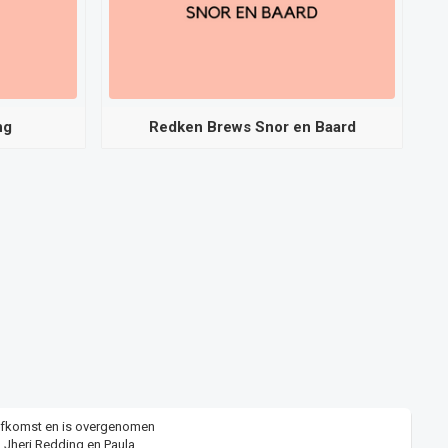
ng
Redken Brews Snor en Baard
 afkomst en is overgenomen
 Jheri Redding en Paula