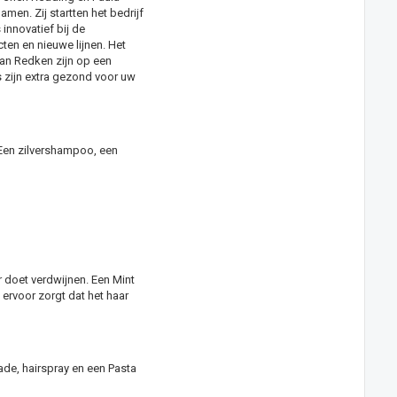
en. Zij startten het bedrijf
innovatief bij de
en en nieuwe lijnen. Het
van Redken zijn op een
s zijn extra gezond voor uw
Een zilvershampoo, een
 doet verdwijnen. Een Mint
rvoor zorgt dat het haar
ade, hairspray en een Pasta