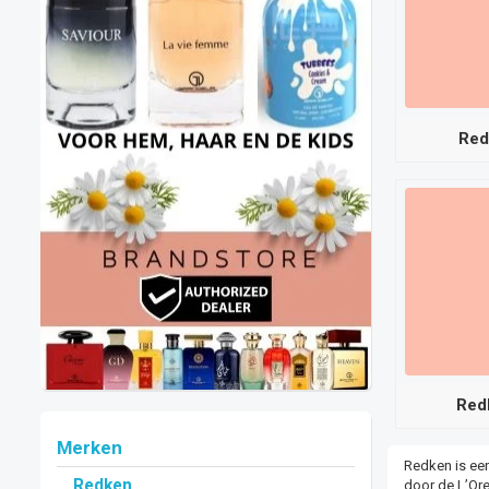
Red
Red
Merken
Redken is ee
Redken
door de L’Ore