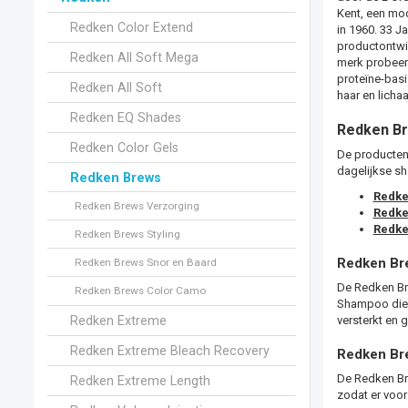
Kent, een mod
Redken Color Extend
in 1960. 33 J
productontwik
Redken All Soft Mega
merk probeerd
proteïne-basi
Redken All Soft
haar en licha
Redken EQ Shades
Redken Br
Redken Color Gels
De producten
dagelijkse sh
Redken Brews
Redke
Redken Brews Verzorging
Redke
Redke
Redken Brews Styling
Redken Br
Redken Brews Snor en Baard
De Redken Bre
Redken Brews Color Camo
Shampoo die 
Redken Extreme
versterkt en 
Redken Extreme Bleach Recovery
Redken Bre
De Redken Bre
Redken Extreme Length
zodat er voor