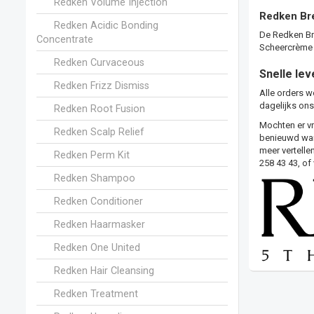
Redken Volume Injection
Redken Br
Redken Acidic Bonding
De Redken Bre
Concentrate
Scheercrème d
Redken Curvaceous
Snelle lev
Redken Frizz Dismiss
Alle orders w
dagelijks ons
Redken Root Fusion
Mochten er vr
Redken Scalp Relief
benieuwd wann
meer vertelle
Redken Perm Kit
258 43 43, of
Redken Shampoo
Redken Conditioner
Redken Haarmasker
Redken One United
Redken Hair Cleansing
Redken Treatment