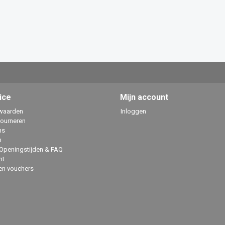
ice
Mijn account
waarden
Inloggen
tourneren
ns
n
 Openingstijden & FAQ
ht
en vouchers