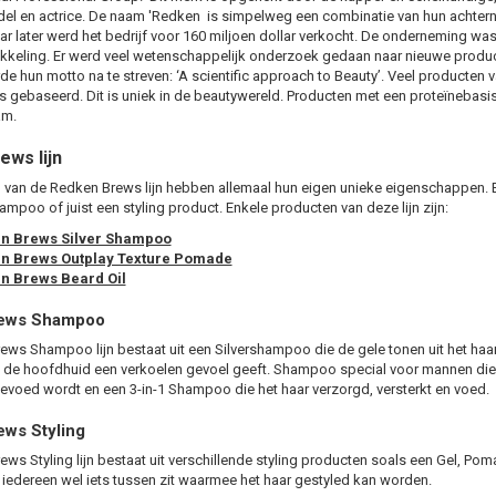
el en actrice. De naam 'Redken is simpelweg een combinatie van hun achternam
aar later werd het bedrijf voor 160 miljoen dollar verkocht. De onderneming was 
keling. Er werd veel wetenschappelijk onderzoek gedaan naar nieuwe product
e hun motto na te streven: ‘A scientific approach to Beauty’. Veel producten 
s gebaseerd. Dit is uniek in de beautywereld. Producten met een proteïnebasi
am.
ews lijn
 van de Redken Brews lijn hebben allemaal hun eigen unieke eigenschappen. 
ampoo of juist een styling product. Enkele producten van deze lijn zijn:
n Brews Silver Shampoo
n Brews Outplay Texture Pomade
n Brews Beard Oil
ews Shampoo
ws Shampoo lijn bestaat uit een Silvershampoo die de gele tonen uit het haar
de hoofdhuid een verkoelen gevoel geeft. Shampoo special voor mannen die e
gevoed wordt en een 3-in-1 Shampoo die het haar verzorgd, versterkt en voed.
ws Styling
ws Styling lijn bestaat uit verschillende styling producten soals een Gel, Pom
 iedereen wel iets tussen zit waarmee het haar gestyled kan worden.