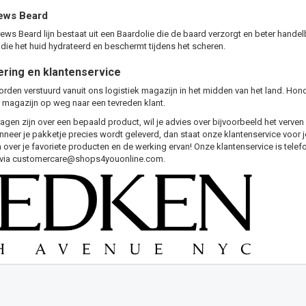
ews Beard
ws Beard lijn bestaat uit een Baardolie die de baard verzorgt en beter hande
ie het huid hydrateerd en beschermt tijdens het scheren.
ering en klantenservice
orden verstuurd vanuit ons logistiek magazijn in het midden van het land. Hon
 magazijn op weg naar een tevreden klant.
agen zijn over een bepaald product, wil je advies over bijvoorbeeld het verven 
eer je pakketje precies wordt geleverd, dan staat onze klantenservice voor je 
n over je favoriete producten en de werking ervan! Onze klantenservice is telef
 via
customercare@shops4youonline.com
.