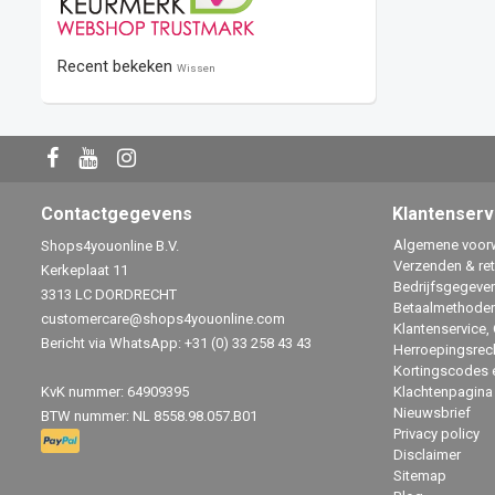
Recent bekeken
Wissen
Contactgegevens
Klantenserv
Algemene voor
Shops4youonline B.V.
Verzenden & re
Kerkeplaat 11
Bedrijfsgegeve
3313 LC DORDRECHT
Betaalmethode
customercare@shops4youonline.com
Klantenservice,
Bericht via WhatsApp: +31 (0) 33 258 43 43
Herroepingsrec
Kortingscodes 
KvK nummer: 64909395
Klachtenpagina
Nieuwsbrief
BTW nummer: NL 8558.98.057.B01
Privacy policy
Disclaimer
Sitemap