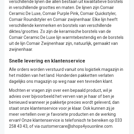
verschillende lijnen die allen bestaan uit kwalitatieve borstels
in verschillende groottes en maten. De lijnen zijn
Comair
Ceramic De Luxe
,
Comair Purple Pink
,
Comair Quickstyler
,
Comair Roundstyler
en
Comair zwijnenhaar.
Elke lijn heeft
verschillende kenmerken en borstels van verschillende
diktes/groottes. Zo zijn de keramische borstels van de
Comair Ceramic De Luxe lijn warmtebestendig en de borstels
uit de lijn Comair Zwijnenhaar zijn, natuurlijk, gemaakt van
zwijnenhaar.
Snelle levering en klantenservice
Alle orders worden verstuurd vanuit ons logistiek magazijn in
het midden van het land. Honderden pakketten verlaten
dagelijks ons magazijn op weg naar een tevreden klant.
Mochten er vragen zijn over een bepaald product, wil je
advies over bijvoorbeeld het verven van je haar of ben je
benieuwd wanneer je pakketje precies wordt geleverd, dan
staat onze klantenservice voor je klaar. Ook kunnen zij je
meer vertellen over je favoriete producten en de werking
ervan! Onze klantenservice is telefonisch te bereiken op 033
258 43 43, of via
customercare@shops4youonline.com
.