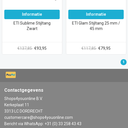
Informatie
Informatie
ETI Sublime Stijltang
ETI Glam Stijltang 25 mm /
Zwart
45 mm
€137,85
€93,95
€117,85
€79,95
1
Contactgegevens
Shops4youonline B.V.
Kerkeplaat 11
3313 LC DORDRECHT
customercare@shops4youonline.com
Bericht via WhatsApp: +31 (0) 33 258 43 43