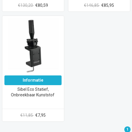
€130,20
€80,59
€146,85
€85,95
Informatie
Sibel Eco Statief,
Onbreekbaar Kunststof
€11,85
€7,95
1