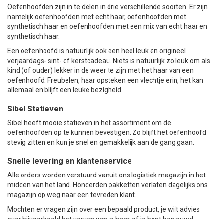
Oefenhoofden zijn in te delen in drie verschillende soorten. Er zijn
namelijk oefenhoofden met echt haar, oefenhoofden met
synthetisch haar en oefenhoofden met een mix van echt haar en
synthetisch haar.
Een oefenhoofd is natuurlijk ook een heel leuk en origineel
verjaardags- sint- of kerstcadeau. Niets is natuurlijk zo leuk om als
kind (of ouder) lekker in de weer te zijn met het haar van een
oefenhoofd. Freubelen, haar opsteken een vlechtje erin, het kan
allemaal en blijft een leuke bezigheid.
Sibel Statieven
Sibel heeft mooie statieven in het assortiment om de
oefenhoofden op te kunnen bevestigen. Zo blijft het oefenhoofd
stevig zitten en kun je snel en gemakkelijk aan de gang gaan.
Snelle levering en klantenservice
Alle orders worden verstuurd vanuit ons logistiek magazijn in het
midden van het land. Honderden pakketten verlaten dagelijks ons
magazijn op weg naar een tevreden klant.
Mochten er vragen zijn over een bepaald product, je wilt advies
over bijvoorbeeld het verven van je haar, of je bent benieuwd