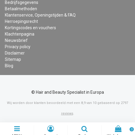
Bedrijfsgegevens
Betaalmethoden
Klantenservice, Openingstijden & FAQ
Herroepingsrecht
Kortingscodes en vouchers
Klachtenpagina
Nieuwsbrief
Privacy policy
Disclaimer
Sitemap
Blog
© Hair and Beauty Specialist in Europa
Wij worden door klanten beoordeeld met een
8,9
van
10
gebaseerd op
2797
reviews
.
0