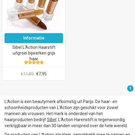
Informatie
Sibel L'Action Haarstift
uitgroei bijwerken grijs
haar
€11,85
€7,95
1
L’Action is een beautymerk afkomstig uit Parijs. De haar- en
schoonheidsproducten van L’Action zijn geschikt voor zowel
mannen als vrouwen. Het merk is onderdeel van het
haarproducten bedrijf
Sibel
. L’Action Harenstift is tegenwoordig
verkrijgbaar in meer dan 30 landen verspreid over de hele wereld.
De producten van L’Action zijn klein, gemakkelijk mee te nemen en