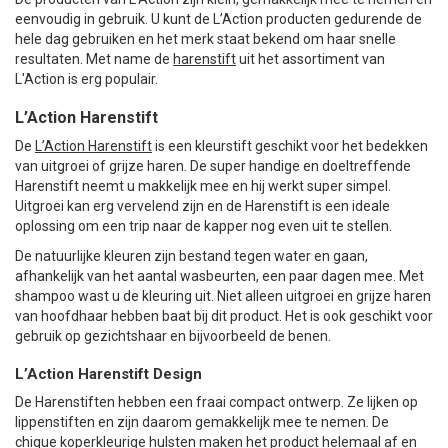
eenvoudig in gebruik. U kunt de L’Action producten gedurende de
hele dag gebruiken en het merk staat bekend om haar snelle
resultaten. Met name de
harenstift
uit het assortiment van
L'Action is erg populair.
L’Action Harenstift
De
L’Action Harenstift
is een kleurstift geschikt voor het bedekken
van uitgroei of grijze haren. De super handige en doeltreffende
Harenstift neemt u makkelijk mee en hij werkt super simpel.
Uitgroei kan erg vervelend zijn en de Harenstift is een ideale
oplossing om een trip naar de kapper nog even uit te stellen.
De natuurlijke kleuren zijn bestand tegen water en gaan,
afhankelijk van het aantal wasbeurten, een paar dagen mee. Met
shampoo wast u de kleuring uit. Niet alleen uitgroei en grijze haren
van hoofdhaar hebben baat bij dit product. Het is ook geschikt voor
gebruik op gezichtshaar en bijvoorbeeld de benen.
L’Action Harenstift Design
De Harenstiften hebben een fraai compact ontwerp. Ze lijken op
lippenstiften en zijn daarom gemakkelijk mee te nemen. De
chique koperkleurige hulsten maken het product helemaal af en