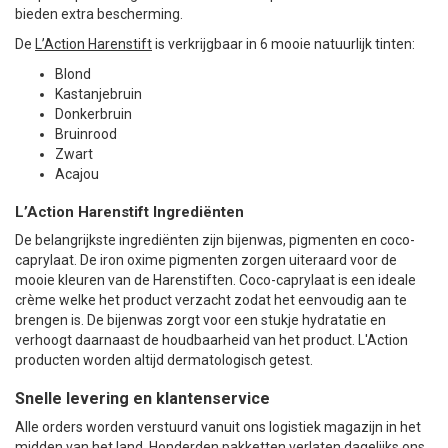
bieden extra bescherming.
De
L’Action Harenstift
is verkrijgbaar in 6 mooie natuurlijk tinten:
Blond
Kastanjebruin
Donkerbruin
Bruinrood
Zwart
Acajou
L’Action Harenstift Ingrediënten
De belangrijkste ingrediënten zijn bijenwas, pigmenten en coco-
caprylaat. De iron oxime pigmenten zorgen uiteraard voor de
mooie kleuren van de Harenstiften. Coco-caprylaat is een ideale
crème welke het product verzacht zodat het eenvoudig aan te
brengen is. De bijenwas zorgt voor een stukje hydratatie en
verhoogt daarnaast de houdbaarheid van het product. L'Action
producten worden altijd dermatologisch getest.
Snelle levering en klantenservice
Alle orders worden verstuurd vanuit ons logistiek magazijn in het
midden van het land. Honderden pakketten verlaten dagelijks ons