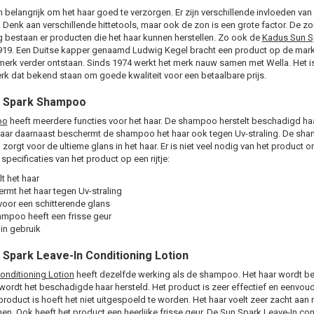
m belangrijk om het haar goed te verzorgen. Er zijn verschillende invloeden van
Denk aan verschillende hittetools, maar ook de zon is een grote factor. De z
 bestaan er producten die het haar kunnen herstellen. Zo ook de
Kadus Sun Sp
1919. Een Duitse kapper genaamd Ludwig Kegel bracht een product op de mar
t merk verder ontstaan. Sinds 1974 werkt het merk nauw samen met Wella. Het is
k dat bekend staan om goede kwaliteit voor een betaalbare prijs.
n Spark Shampoo
oo
heeft meerdere functies voor het haar. De shampoo herstelt beschadigd haa
aar daarnaast beschermt de shampoo het haar ook tegen Uv-straling. De sham
 zorgt voor de ultieme glans in het haar. Er is niet veel nodig van het product 
specificaties van het product op een rijtje:
lt het haar
rmt het haar tegen Uv-straling
voor een schitterende glans
mpoo heeft een frisse geur
 in gebruik
 Spark Leave-In Conditioning Lotion
onditioning Lotion
heeft dezelfde werking als de shampoo. Het haar wordt be
d wordt het beschadigde haar hersteld. Het product is zeer effectief en eenvoud
product is hoeft het niet uitgespoeld te worden. Het haar voelt zeer zacht aan 
n. Ook heeft het product een heerlijke frisse geur. De Sun Spark Leave-In co