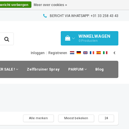
bericht verbergen
Meer over cookies »
BERICHT VIA WHATSAPP: +31 33 258 43 43
WINKELWAGEN
0
Producten
€
Inloggen
|
Registreren
R SALE !
Zelfbruiner Spray
PARFUM
Blog
Alle merken
Meest bekeken
24