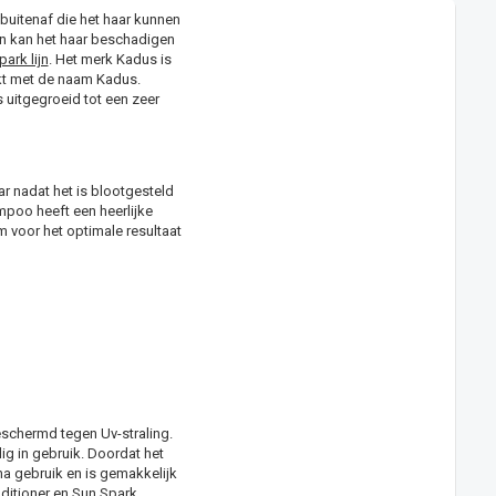
 buitenaf die het haar kunnen
on kan het haar beschadigen
ark lijn
. Het merk Kadus is
kt met de naam Kadus.
 uitgegroeid tot een zeer
r nadat het is blootgesteld
poo heeft een heerlijke
om voor het optimale resultaat
schermd tegen Uv-straling.
ig in gebruik. Doordat het
na gebruik en is gemakkelijk
nditioner en Sun Spark