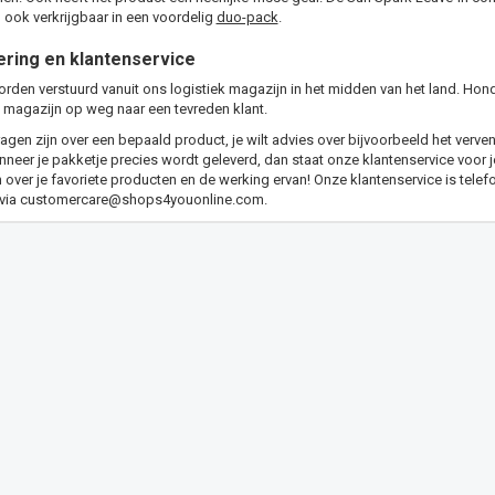
ook verkrijgbaar in een voordelig
duo-pack
.
ering en klantenservice
orden verstuurd vanuit ons logistiek magazijn in het midden van het land. Hon
 magazijn op weg naar een tevreden klant.
agen zijn over een bepaald product, je wilt advies over bijvoorbeeld het verven 
eer je pakketje precies wordt geleverd, dan staat onze klantenservice voor je 
n over je favoriete producten en de werking ervan! Onze klantenservice is telef
 via
customercare@shops4youonline.com
.