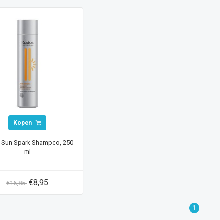
Kopen
 Sun Spark Shampoo, 250
ml
€8,95
€16,85
1