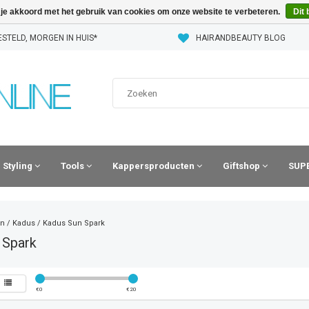
 je akkoord met het gebruik van cookies om onze website te verbeteren.
Dit 
STELD, MORGEN IN HUIS*
HAIRANDBEAUTY BLOG
Styling
Tools
Kappersproducten
Giftshop
SUPE
n
/
Kadus
/
Kadus Sun Spark
 Spark
€
0
€
20