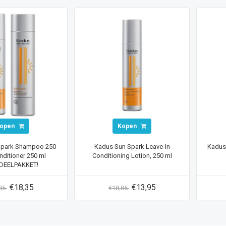
open
Kopen
Spark Shampoo 250
Kadus Sun Spark Leave-In
Kadus
nditioner 250 ml
Conditioning Lotion, 250 ml
DEELPAKKET!
€18,35
€13,95
,85
€18,85