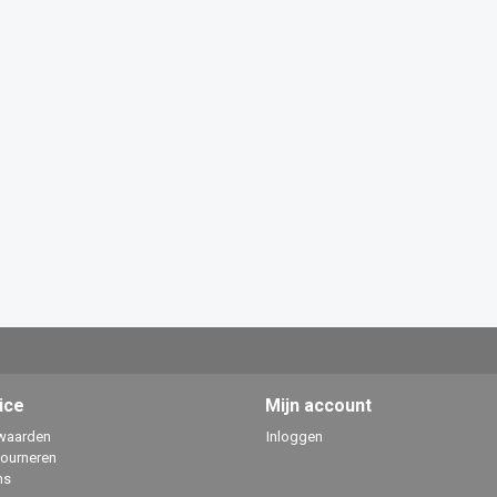
ice
Mijn account
waarden
Inloggen
tourneren
ns