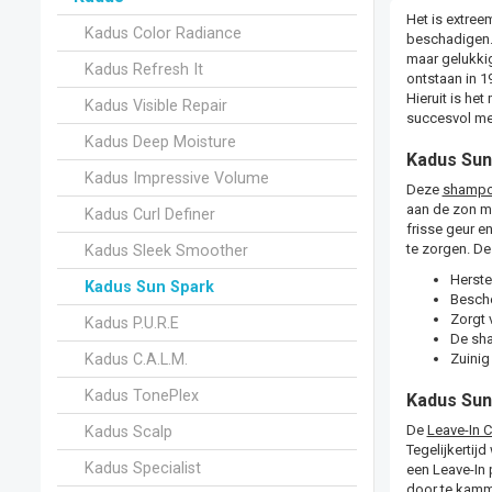
Het is extree
Kadus Color Radiance
beschadigen. 
maar gelukkig
Kadus Refresh It
ontstaan in 
Hieruit is he
Kadus Visible Repair
succesvol mer
Kadus Deep Moisture
Kadus Su
Kadus Impressive Volume
Deze
shamp
aan de zon m
Kadus Curl Definer
frisse geur en
te zorgen. De 
Kadus Sleek Smoother
Herste
Kadus Sun Spark
Besche
Zorgt 
Kadus P.U.R.E
De sha
Kadus C.A.L.M.
Zuinig
Kadus TonePlex
Kadus Sun
De
Leave-In C
Kadus Scalp
Tegelijkertij
Kadus Specialist
een Leave-In 
door te kamme