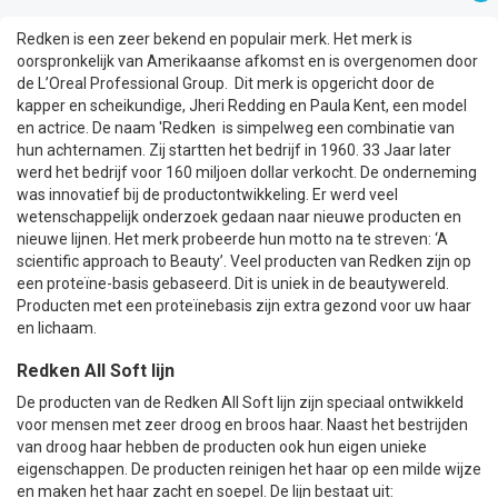
Redken is een zeer bekend en populair merk. Het merk is
oorspronkelijk van Amerikaanse afkomst en is overgenomen door
de L’Oreal Professional Group. Dit merk is opgericht door de
kapper en scheikundige, Jheri Redding en Paula Kent, een model
en actrice. De naam 'Redken is simpelweg een combinatie van
hun achternamen. Zij startten het bedrijf in 1960. 33 Jaar later
werd het bedrijf voor 160 miljoen dollar verkocht. De onderneming
was innovatief bij de productontwikkeling. Er werd veel
wetenschappelijk onderzoek gedaan naar nieuwe producten en
nieuwe lijnen. Het merk probeerde hun motto na te streven: ‘A
scientific approach to Beauty’. Veel producten van Redken zijn op
een proteïne-basis gebaseerd. Dit is uniek in de beautywereld.
Producten met een proteïnebasis zijn extra gezond voor uw haar
en lichaam.
Redken All Soft lijn
De producten van de Redken All Soft lijn zijn speciaal ontwikkeld
voor mensen met zeer droog en broos haar. Naast het bestrijden
van droog haar hebben de producten ook hun eigen unieke
eigenschappen. De producten reinigen het haar op een milde wijze
en maken het haar zacht en soepel. De lijn bestaat uit: