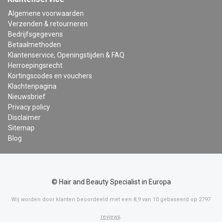
Algemene voorwaarden
Verzenden & retourneren
Bedrijfsgegevens
Betaalmethoden
Klantenservice, Openingstijden & FAQ
Herroepingsrecht
Kortingscodes en vouchers
Klachtenpagina
Nieuwsbrief
Privacy policy
Disclaimer
Sitemap
Blog
© Hair and Beauty Specialist in Europa
Wij worden door klanten beoordeeld met een
8,9
van
10
gebaseerd op
2797
reviews
.