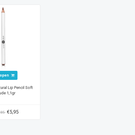
open
tural Lip Pencil Soft
ude 1,1gr
€5,95
,85