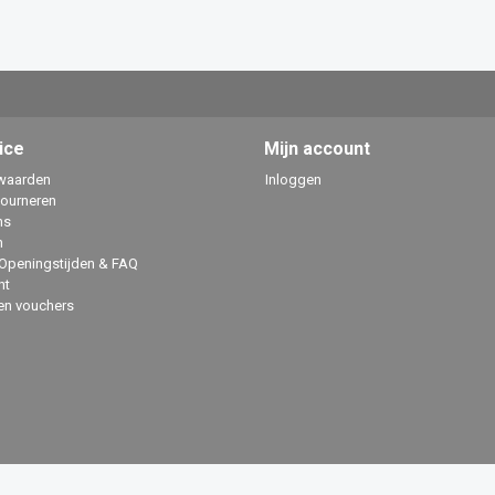
ice
Mijn account
waarden
Inloggen
tourneren
ns
n
 Openingstijden & FAQ
ht
en vouchers