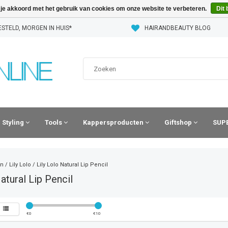
 je akkoord met het gebruik van cookies om onze website te verbeteren.
Dit 
STELD, MORGEN IN HUIS*
HAIRANDBEAUTY BLOG
Styling
Tools
Kappersproducten
Giftshop
SUPE
n
/
Lily Lolo
/
Lily Lolo Natural Lip Pencil
atural Lip Pencil
€
0
€
10