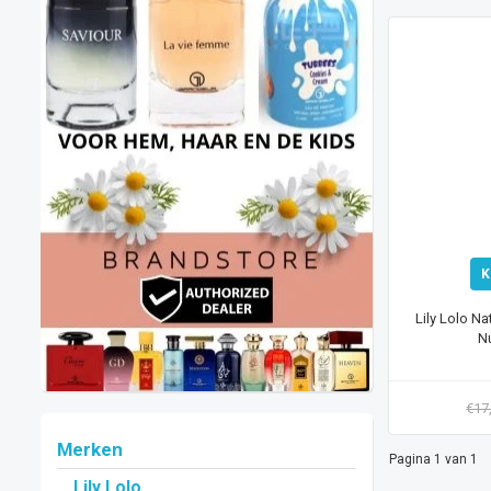
K
Lily Lolo Na
N
€17
Merken
Pagina 1 van 1
Lily Lolo