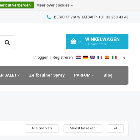
bericht verbergen
Meer over cookies »
BERICHT VIA WHATSAPP: +31 33 258 43 43
WINKELWAGEN
0
Producten
€
Inloggen
|
Registreren
R SALE !
Zelfbruiner Spray
PARFUM
Blog
Alle merken
Meest bekeken
24