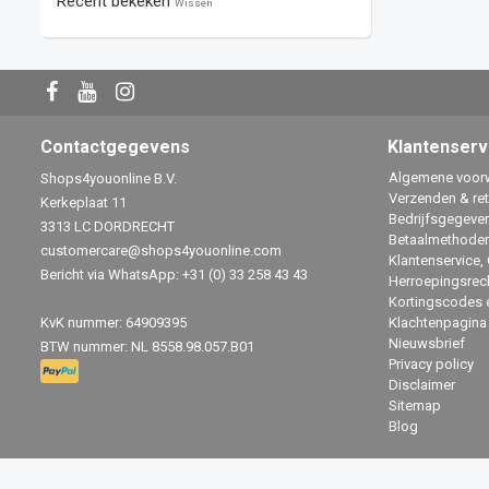
Recent bekeken
Wissen
Contactgegevens
Klantenserv
Algemene voor
Shops4youonline B.V.
Verzenden & re
Kerkeplaat 11
Bedrijfsgegeve
3313 LC DORDRECHT
Betaalmethode
customercare@shops4youonline.com
Klantenservice,
Bericht via WhatsApp: +31 (0) 33 258 43 43
Herroepingsrec
Kortingscodes 
KvK nummer: 64909395
Klachtenpagina
Nieuwsbrief
BTW nummer: NL 8558.98.057.B01
Privacy policy
Disclaimer
Sitemap
Blog