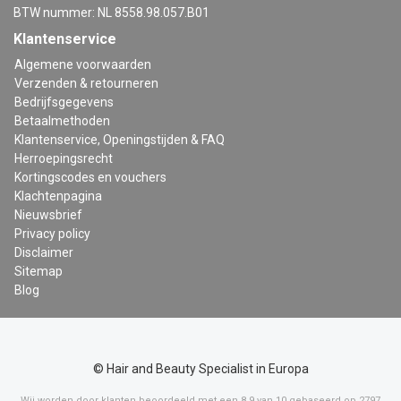
BTW nummer: NL 8558.98.057.B01
Klantenservice
Algemene voorwaarden
Verzenden & retourneren
Bedrijfsgegevens
Betaalmethoden
Klantenservice, Openingstijden & FAQ
Herroepingsrecht
Kortingscodes en vouchers
Klachtenpagina
Nieuwsbrief
Privacy policy
Disclaimer
Sitemap
Blog
© Hair and Beauty Specialist in Europa
Wij worden door klanten beoordeeld met een
8,9
van
10
gebaseerd op
2797