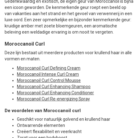
Gedenkwaardig en exotisch, de eigen geur van Moroccanoil is bijna
een icoon geworden. De kenmerkende geur roept een beeld op
van vakanties aan het strand en het gevoel van verwennerij in een
luxe oord. Een zeer opmerkelijke en bijzonder kenmerkende geur:
kruidige amber met zoete bloemgeuren, een aromatische
beleving een weldadige ervaring is om nooit te vergeten.
Moroccanoil Curl
Deze lijn bestaat uit meerdere producten voor krullend haar in alle
vormen en maten.
Moroccanoil Curl Defining Cream
Moroccanoil Intense Curl Cream
Moroccanoil Curl Control Mousse
Moroccanoil Curl Enhancing Shampoo
Moroccanoil Curl Enhancing Conditioner
Moroccanoil Curl Re-energizing Spray
De voordelen van Moroccanoil curl
Geschikt voor natuurlijk golvend en krullend haar
Ontwarrende elementen
Creëert flexabiliteit en veerkracht
Zorgt voor een bodyboost