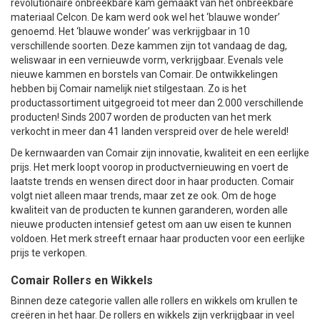
revolutionaire onbreekbare kam gemaakt van het onbreekbare
materiaal Celcon. De kam werd ook wel het ‘blauwe wonder’
genoemd. Het ‘blauwe wonder’ was verkrijgbaar in 10
verschillende soorten. Deze kammen zijn tot vandaag de dag,
weliswaar in een vernieuwde vorm, verkrijgbaar. Evenals vele
nieuwe kammen en borstels van Comair. De ontwikkelingen
hebben bij Comair namelijk niet stilgestaan. Zo is het
productassortiment uitgegroeid tot meer dan 2.000 verschillende
producten! Sinds 2007 worden de producten van het merk
verkocht in meer dan 41 landen verspreid over de hele wereld!
De kernwaarden van Comair zijn innovatie, kwaliteit en een eerlijke
prijs. Het merk loopt voorop in productvernieuwing en voert de
laatste trends en wensen direct door in haar producten. Comair
volgt niet alleen maar trends, maar zet ze ook. Om de hoge
kwaliteit van de producten te kunnen garanderen, worden alle
nieuwe producten intensief getest om aan uw eisen te kunnen
voldoen. Het merk streeft ernaar haar producten voor een eerlijke
prijs te verkopen.
Comair Rollers en Wikkels
Binnen deze categorie vallen alle rollers en wikkels om krullen te
creëren in het haar. De rollers en wikkels zijn verkrijgbaar in veel