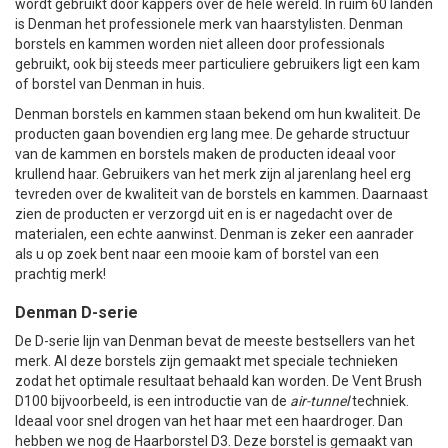
wordt gebruikt door kappers over de hele wereld. In ruim 60 landen
is Denman het professionele merk van haarstylisten. Denman
borstels en kammen worden niet alleen door professionals
gebruikt, ook bij steeds meer particuliere gebruikers ligt een kam
of borstel van Denman in huis.
Denman borstels en kammen staan bekend om hun kwaliteit. De
producten gaan bovendien erg lang mee. De geharde structuur
van de kammen en borstels maken de producten ideaal voor
krullend haar. Gebruikers van het merk zijn al jarenlang heel erg
tevreden over de kwaliteit van de borstels en kammen. Daarnaast
zien de producten er verzorgd uit en is er nagedacht over de
materialen, een echte aanwinst. Denman is zeker een aanrader
als u op zoek bent naar een mooie kam of borstel van een
prachtig merk!
Denman D-serie
De
D-serie lijn
van Denman bevat de meeste bestsellers van het
merk. Al deze borstels zijn gemaakt met speciale technieken
zodat het optimale resultaat behaald kan worden. De
Vent Brush
D100
bijvoorbeeld, is een introductie van de
air-tunnel
techniek.
Ideaal voor snel drogen van het haar met een haardroger. Dan
hebben we nog de Haarborstel D3. Deze borstel is gemaakt van