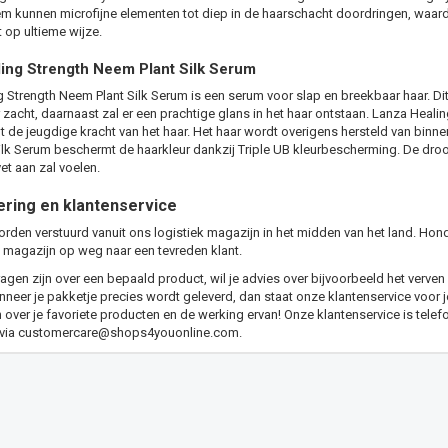
m kunnen microfijne elementen tot diep in de haarschacht doordringen, waard
t op ultieme wijze.
ing Strength Neem Plant Silk Serum
 Strength Neem Plant Silk Serum is een serum voor slap en breekbaar haar. Di
 zacht, daarnaast zal er een prachtige glans in het haar ontstaan. Lanza Heali
t de jeugdige kracht van het haar. Het haar wordt overigens hersteld van binne
lk Serum beschermt de haarkleur dankzij Triple UB kleurbescherming. De droogt
vet aan zal voelen.
ering en klantenservice
orden verstuurd vanuit ons logistiek magazijn in het midden van het land. Hon
 magazijn op weg naar een tevreden klant.
agen zijn over een bepaald product, wil je advies over bijvoorbeeld het verven 
eer je pakketje precies wordt geleverd, dan staat onze klantenservice voor je 
n over je favoriete producten en de werking ervan! Onze klantenservice is telef
 via
customercare@shops4youonline.com
.