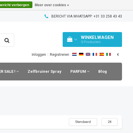
bericht verbergen
Meer over cookies »
BERICHT VIA WHATSAPP: +31 33 258 43 43
WINKELWAGEN
0
Producten
€
Inloggen
|
Registreren
R SALE !
Zelfbruiner Spray
PARFUM
Blog
Standaard
24