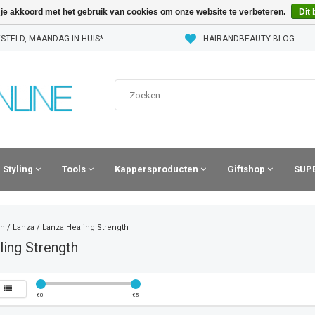
 je akkoord met het gebruik van cookies om onze website te verbeteren.
Dit 
STELD, MAANDAG IN HUIS*
HAIRANDBEAUTY BLOG
Styling
Tools
Kappersproducten
Giftshop
SUPE
n
/
Lanza
/
Lanza Healing Strength
ing Strength
€
0
€
5