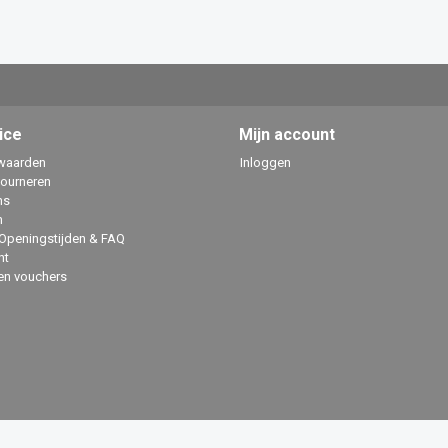
ice
Mijn account
waarden
Inloggen
tourneren
ns
n
 Openingstijden & FAQ
ht
en vouchers