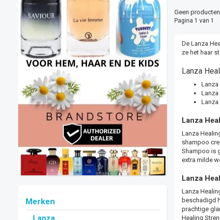
Geen producten 
Pagina 1 van 1
De Lanza Hea
ze het haar s
Lanza Heal
Lanza 
Lanza 
Lanza 
Lanza Heal
Lanza Healing
shampoo creëe
Shampoo is ge
extra milde w
Lanza Heal
Lanza Healing
beschadigd ha
Merken
prachtige gla
Healing Stren
Lanza