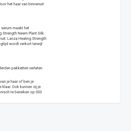
oor het haar van binnenuit
t serum maakt het
ng Strength Neem Plant Silk
nuit. Lanza Healing Strength
ijd wordt verkort terwijl
derden pakketten verlaten
van je haar of ben je
klaar. Ook kunnen zij je
onisch te bereiken op 033