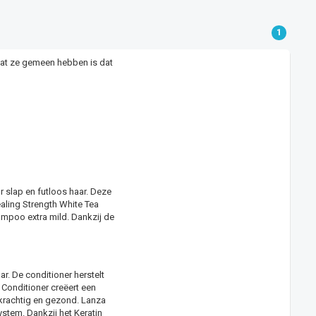
1
at ze gemeen hebben is dat
 slap en futloos haar. Deze
aling Strength White Tea
ampoo extra mild. Dankzij de
r. De conditioner herstelt
Conditioner creëert een
 krachtig en gezond. Lanza
stem. Dankzij het Keratin