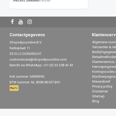
Recent bekeken
Wissen
Contactgegevens
Klantenserv
Algemene voor
Shops4youonline B.V.
Verzenden & re
Kerkeplaat 11
Bedrijfsgegeve
3313 LC DORDRECHT
Betaalmethode
customercare@shops4youonline.com
Klantenservice,
Bericht via WhatsApp: +31 (0) 33 258 43 43
Herroepingsrec
Kortingscodes 
KvK nummer: 64909395
Klachtenpagina
Nieuwsbrief
BTW nummer: NL 8558.98.057.B01
Privacy policy
Disclaimer
Sitemap
Blog