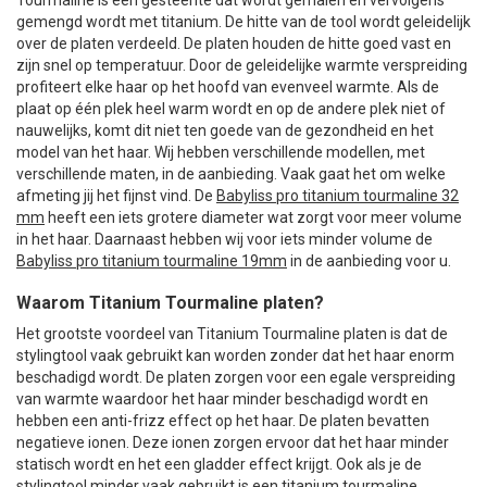
Tourmaline is een gesteente dat wordt gemalen en vervolgens
gemengd wordt met titanium. De hitte van de tool wordt geleidelijk
over de platen verdeeld. De platen houden de hitte goed vast en
zijn snel op temperatuur. Door de geleidelijke warmte verspreiding
profiteert elke haar op het hoofd van evenveel warmte. Als de
plaat op één plek heel warm wordt en op de andere plek niet of
nauwelijks, komt dit niet ten goede van de gezondheid en het
model van het haar. Wij hebben verschillende modellen, met
verschillende maten, in de aanbieding. Vaak gaat het om welke
afmeting jij het fijnst vind. De
Babyliss pro titanium tourmaline 32
mm
heeft een iets grotere diameter wat zorgt voor meer volume
in het haar. Daarnaast hebben wij voor iets minder volume de
Babyliss pro titanium tourmaline 19mm
in de aanbieding voor u.
Waarom Titanium Tourmaline platen?
Het grootste voordeel van Titanium Tourmaline platen is dat de
stylingtool vaak gebruikt kan worden zonder dat het haar enorm
beschadigd wordt. De platen zorgen voor een egale verspreiding
van warmte waardoor het haar minder beschadigd wordt en
hebben een anti-frizz effect op het haar. De platen bevatten
negatieve ionen. Deze ionen zorgen ervoor dat het haar minder
statisch wordt en het een gladder effect krijgt. Ook als je de
stylingtool minder vaak gebruikt is een titanium tourmaline