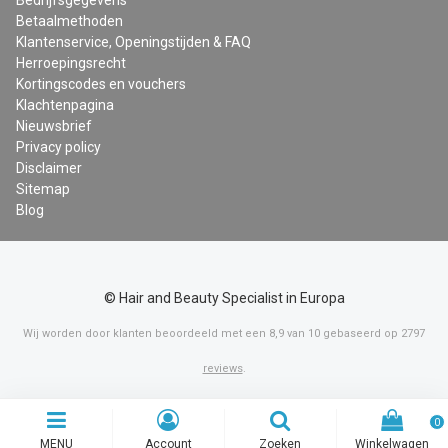
Bedrijfsgegevens
Betaalmethoden
Klantenservice, Openingstijden & FAQ
Herroepingsrecht
Kortingscodes en vouchers
Klachtenpagina
Nieuwsbrief
Privacy policy
Disclaimer
Sitemap
Blog
© Hair and Beauty Specialist in Europa
Wij worden door klanten beoordeeld met een
8,9
van
10
gebaseerd op
2797
reviews
.
0
MENU
Account
Zoeken
Winkelwagen