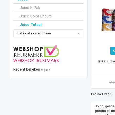
Joico K-Pak
Joico Color Endure
Joico Totaal
Bekijk alle categorieen
K
JOICO Outle
Recent bekeken
Wissen
€10
Pagina 1 van 1
Joico, gespec
producten mak