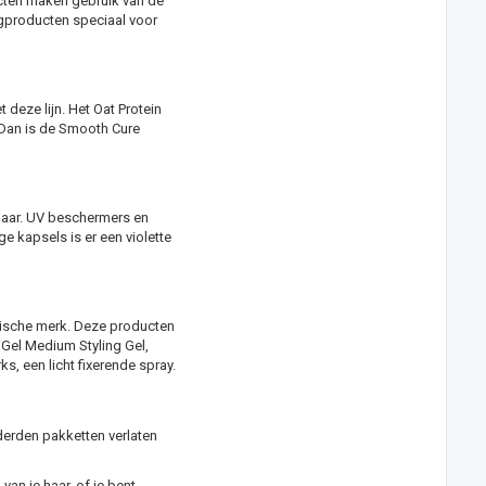
ucten maken gebruik van de
ngproducten speciaal voor
 deze lijn. Het Oat Protein
 Dan is de
Smooth Cure
haar. UV beschermers en
e kapsels is er een violette
astische merk. Deze producten
iGel Medium Styling Gel
,
rks
, een licht fixerende spray.
derden pakketten verlaten
van je haar, of je bent