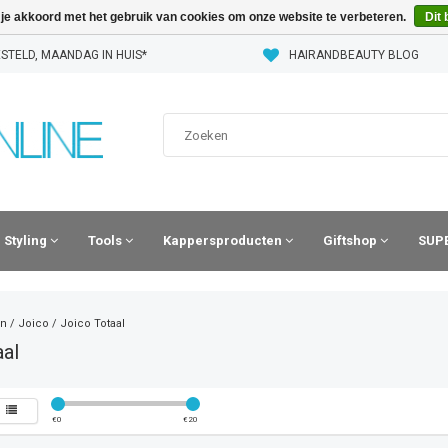
 je akkoord met het gebruik van cookies om onze website te verbeteren.
Dit 
STELD, MAANDAG IN HUIS*
HAIRANDBEAUTY BLOG
Styling
Tools
Kappersproducten
Giftshop
SUPE
n
/
Joico
/
Joico Totaal
al
€
0
€
20