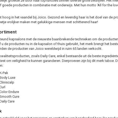
delijk groeide ze door naar topfuncties binnen diverse grote bedrijven. Het mer
ef goede producten in combinatie met onderwijs. Met hun motto ‘All for the love
at hoog in het vaandel bij Joico. Gezond en levendig haar is het doel van de pr
etje vrolijker maken met gelukkige mensen met schitterend haar!
ortiment
teund kapsalons met de nieuwste baanbrekende technieken om de producten 
f u de producten nu in de kapsalon of thuis gebruikt, het merk brengt het best
rden de producten van Joico wereldwijd in ruim 65 landen verkocht.
kwaliteitsproducten, zoals
Daily Care
, enkel bestaande uit de beste ingrediën
test om veiligheid te kunnen garanderen. Dierproeven zijn bij dit merk taboe. De
n:
K-Pak
Body Luxe
Cliniscalp
Curl
Color Endure
 Smooth Cure
Daily Care
k