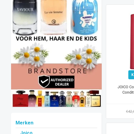
K
JOICO Col
Condit
€42
Merken
Joico