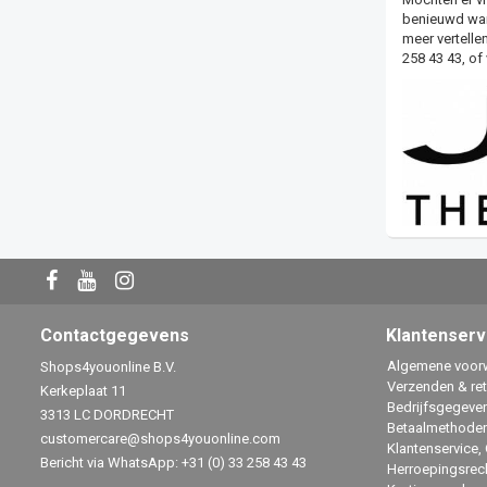
benieuwd wann
meer vertelle
258 43 43, of
Contactgegevens
Klantenserv
Algemene voor
Shops4youonline B.V.
Verzenden & re
Kerkeplaat 11
Bedrijfsgegeve
3313 LC DORDRECHT
Betaalmethode
customercare@shops4youonline.com
Klantenservice,
Bericht via WhatsApp: +31 (0) 33 258 43 43
Herroepingsrec