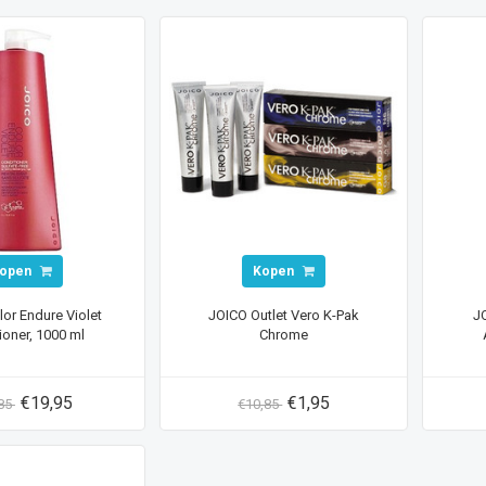
open
Kopen
or Endure Violet
JOICO Outlet Vero K-Pak
J
ioner, 1000 ml
Chrome
€19,95
€1,95
,85
€10,85