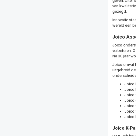
geven. Uitein
van kwalitati
gezegd.
Innovatie sta
wereld een be
Joico Ass
Joico onders
verbeteren. O
Na 30 jaar wo
Joico omvat 
uitgebreid ge
onderscheide
Joico 
Joico 
Joico 
Joico 
Joico 
Joico
Joico 
Joico K-Pa