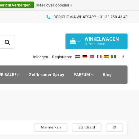
bericht verbergen
Meer over cookies »
BERICHT VIA WHATSAPP: +31 33 258 43 43
WINKELWAGEN
0
Producten
€
Inloggen
|
Registreren
R SALE !
Zelfbruiner Spray
PARFUM
Blog
Alle merken
Standaard
24