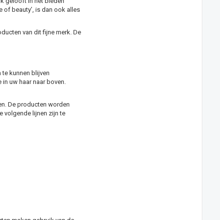
k gelooft in het bieden
 of beauty’, is dan ook alles
oducten van dit fijne merk. De
te kunnen blijven
e in uw haar naar boven.
ten. De producten worden
 volgende lijnen zijn te