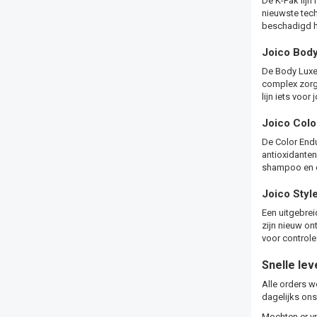
De
K-Pak lijn
i
nieuwste tech
beschadigd ha
Joico Bod
De
Body Lux
complex zorgt
lijn
iets voor 
Joico Colo
De
Color End
antioxidanten
shampoo en c
Joico Style
Een uitgebre
zijn nieuw on
voor control
Snelle lev
Alle orders w
dagelijks ons
Mochten er vr