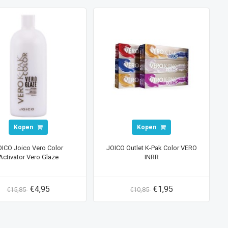
Kopen
Kopen
OICO Joico Vero Color
JOICO Outlet K-Pak Color VERO
Activator Vero Glaze
INRR
€4,95
€1,95
€15,85
€10,85