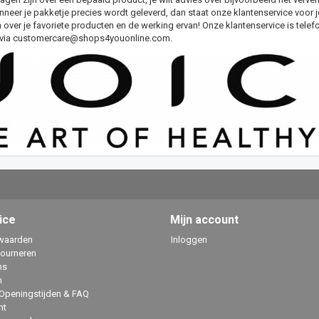
eer je pakketje precies wordt geleverd, dan staat onze klantenservice voor je 
n over je favoriete producten en de werking ervan! Onze klantenservice is telef
 via
customercare@shops4youonline.com
.
ice
Mijn account
waarden
Inloggen
tourneren
ns
n
 Openingstijden & FAQ
ht