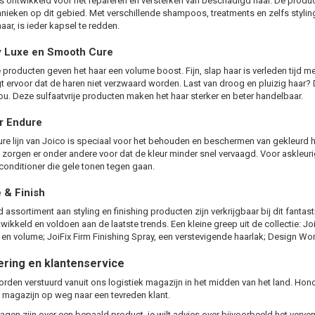
s ontwikkeld voor het repareren en versterken van beschadigd haar. De prod
nieken op dit gebied. Met verschillende shampoos, treatments en zelfs styli
ar, is ieder kapsel te redden.
y Luxe en Smooth Cure
e
producten geven het haar een volume boost. Fijn, slap haar is verleden tijd met
 ervoor dat de haren niet verzwaard worden. Last van droog en pluizig haar?
jou. Deze sulfaatvrije producten maken het haar sterker en beter handelbaar.
r Endure
ure
lijn van Joico is speciaal voor het behouden en beschermen van gekleurd 
 zorgen er onder andere voor dat de kleur minder snel vervaagd. Voor askleurig
onditioner die gele tonen tegen gaan.
 & Finish
id assortiment aan
styling
en finishing producten zijn verkrijgbaar bij dit fant
twikkeld en voldoen aan de laatste trends. Een kleine greep uit de collectie:
Jo
e en volume;
JoiFix Firm Finishing Spray
, een verstevigende haarlak;
Design Wo
ering en klantenservice
orden verstuurd vanuit ons logistiek magazijn in het midden van het land. Hon
 magazijn op weg naar een tevreden klant.
agen zijn over een bepaald product, je wilt advies over bijvoorbeeld het verven 