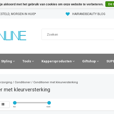
 je akkoord met het gebruik van cookies om onze website te verbeteren.
Dit 
STELD, MORGEN IN HUIS*
HAIRANDBEAUTY BLOG
Styling
Tools
Kappersproducten
Giftshop
SUPE
erzorging
/
Conditioner
/
Conditioner met kleurversterking
r met kleurversterking
€
0
€
35