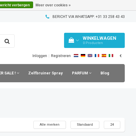
bericht verbergen
Meer over cookies »
BERICHT VIA WHATSAPP: +31 33 258 43 43
WINKELWAGEN
0
Producten
€
Inloggen
|
Registreren
R SALE !
Zelfbruiner Spray
PARFUM
Blog
Alle merken
Standaard
24