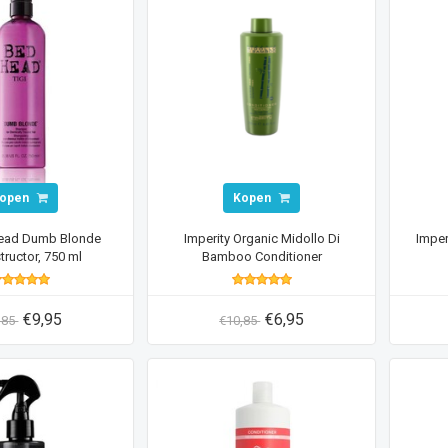
open
Kopen
Head Dumb Blonde
Imperity Organic Midollo Di
Imper
ructor, 750 ml
Bamboo Conditioner
€9,95
€6,95
,85
€10,85