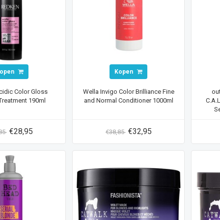
open
Kopen
idic Color Gloss
Wella Invigo Color Brilliance Fine
out
 Treatment 190ml
and Normal Conditioner 1000ml
C.A.
Se
€28,95
€32,95
,85
€38,85