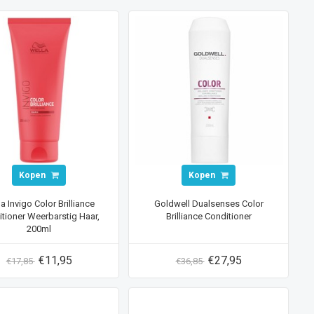
Kopen
Kopen
a Invigo Color Brilliance
Goldwell Dualsenses Color
tioner Weerbarstig Haar,
Brilliance Conditioner
200ml
€11,95
€27,95
€17,85
€36,85