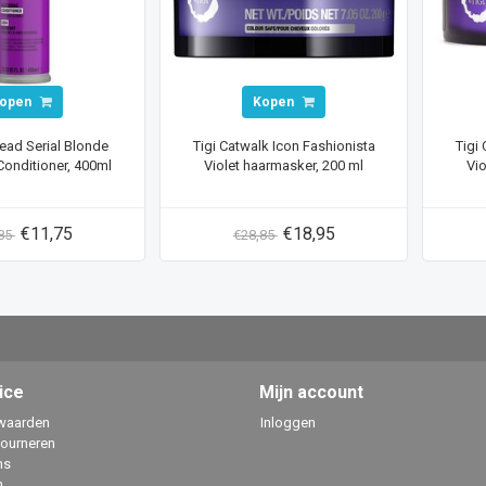
open
Kopen
ead Serial Blonde
Tigi Catwalk Icon Fashionista
Tigi
Conditioner, 400ml
Violet haarmasker, 200 ml
Vio
€11,75
€18,95
,85
€28,85
ice
Mijn account
waarden
Inloggen
tourneren
ns
n