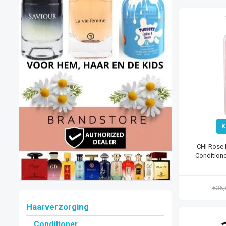
K
CHI Rose H
Conditione
€36
Haarverzorging
Conditioner