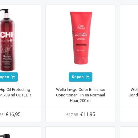
open
Kopen
ip Oil Protecting
Wella Invigo Color Brilliance
Well
r, 739 ml OUTLET!
Conditioner Fijn en Normaal
Condi
Haar, 200 ml
€16,95
€11,95
,85
€17,85