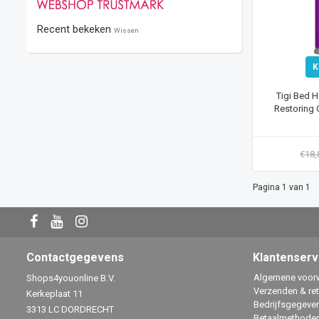
Recent bekeken
Wissen
K
Tigi Bed H
Restoring 
€18
Pagina 1 van 1
Contactgegevens
Klantenserv
Algemene voor
Shops4youonline B.V.
Verzenden & re
Kerkeplaat 11
Bedrijfsgegeve
3313 LC DORDRECHT
Betaalmethode