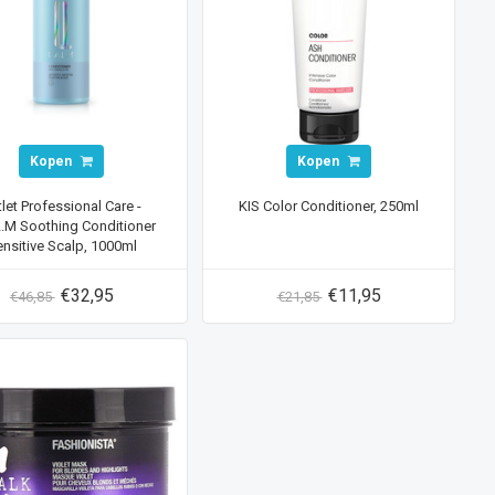
Kopen
Kopen
let Professional Care -
KIS Color Conditioner, 250ml
L.M Soothing Conditioner
nsitive Scalp, 1000ml
€32,95
€11,95
€46,85
€21,85