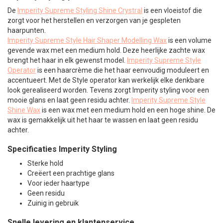
De
Imperity Supreme Styling Shine Crystral
is een vloeistof die
zorgt voor het herstellen en verzorgen van je gespleten
haarpunten.
Imperity Supreme Style Hair Shaper Modelling Wax
is een volume
gevende wax met een medium hold. Deze heerlijke zachte wax
brengt het haar in elk gewenst model.
Imperity Supreme Style
Operator
is een haarcrème die het haar eenvoudig moduleert en
accentueert. Met de Style operator kan werkelijk elke denkbare
look gerealiseerd worden. Tevens zorgt Imperity styling voor een
mooie glans en laat geen residu achter.
Imperity Supreme Style
Shine Wax
is een wax met een medium hold en een hoge shine. De
wax is gemakkelijk uit het haar te wassen en laat geen residu
achter.
Specificaties Imperity Styling
Sterke hold
Creëert een prachtige glans
Voor ieder haartype
Geen residu
Zuinig in gebruik
Snelle levering en klantenservice