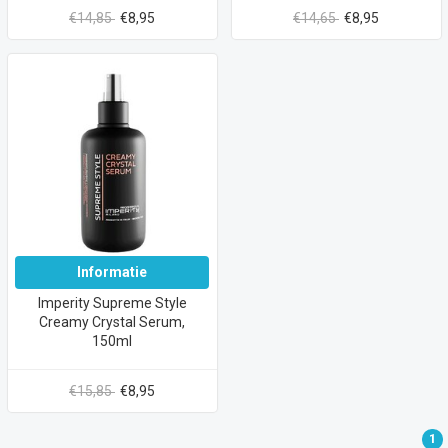
€14,85
€8,95
€14,65
€8,95
Informatie
Imperity Supreme Style
Creamy Crystal Serum,
150ml
€15,85
€8,95
1