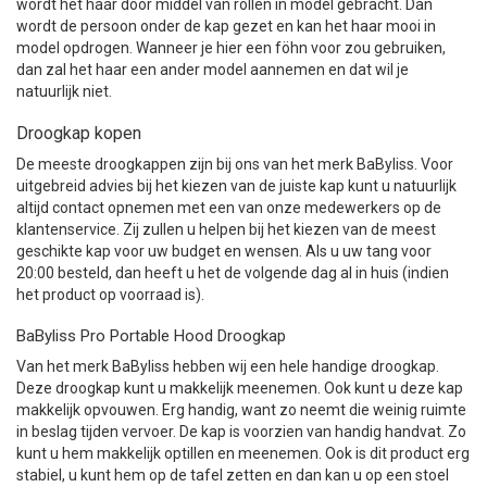
wordt het haar door middel van rollen in model gebracht. Dan
wordt de persoon onder de kap gezet en kan het haar mooi in
model opdrogen. Wanneer je hier een föhn voor zou gebruiken,
dan zal het haar een ander model aannemen en dat wil je
natuurlijk niet.
Droogkap kopen
De meeste droogkappen zijn bij ons van het merk BaByliss. Voor
uitgebreid advies bij het kiezen van de juiste kap kunt u natuurlijk
altijd contact opnemen met een van onze medewerkers op de
klantenservice. Zij zullen u helpen bij het kiezen van de meest
geschikte kap voor uw budget en wensen. Als u uw tang voor
20:00 besteld, dan heeft u het de volgende dag al in huis (indien
het product op voorraad is).
BaByliss Pro Portable Hood Droogkap
Van het merk BaByliss hebben wij een hele handige droogkap.
Deze droogkap kunt u makkelijk meenemen. Ook kunt u deze kap
makkelijk opvouwen. Erg handig, want zo neemt die weinig ruimte
in beslag tijden vervoer. De kap is voorzien van handig handvat. Zo
kunt u hem makkelijk optillen en meenemen. Ook is dit product erg
stabiel, u kunt hem op de tafel zetten en dan kan u op een stoel