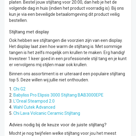
platen. Bestel jouw stijltang voor 20:00, dan heb je het de
volgende dag in huis (indien het product voorradig is). Bij ons
kun je via een beveiligde betaalomgeving dit product veilig
bestellen.
Stijltang met display
Ook hebben we stijltangen die voorzien zijn van een display.
Het display laat zien hoe warm de stijltang is. Met sommige
tangen is het zelfs mogelijk om krullen te maken. Erg handig!
Investeer 1 keer goed in een professionele stijl tang en je kunt
er vervolgens mij stijlen maar ook krullen.
Binnen ons assortiment is er uiteraard een populaire stijltang
top 5. Deze willen wij jullie niet onthouden.
1.
Chi G2
2.
Babyliss Pro Elipsis 3000 Stijltang BAB3000EPE
3.
L'Oreal Steampod 2.0
4.
Wahl Cutek Advanced
5.
Chi Lava Volcanic Ceramic Stijltang
Advies nodig bij de keuze voor de juiste stijltang?
Mocht je nog twijfelen welke stijltang voor jou het meest