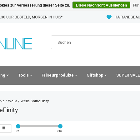
kies zur Verbesserung dieser Seite zu.
Diese Nachricht Ausblenden
Für
30 UUR BESTELD, MORGEN IN HUIS*
HAIRANDBEAU
ling
Tools
Friseurprodukte
Giftshop
SUPER SALE
rke
/
Wella
/
Wella ShineFinity
eFinity
€
0
€
10