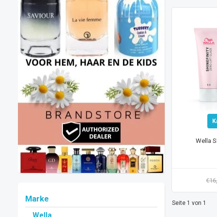
K
Wella S
€16
Marke
Seite 1 von 1
Wella