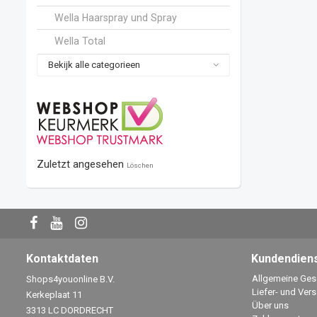
Wella Haarspray und Spray
Wella Total
Bekijk alle categorieen
Zuletzt angesehen
Löschen
Kontaktdaten
Kundendien
Allgemeine Ge
Shops4youonline B.V.
Liefer- und Ver
Kerkeplaat 11
Über uns
3313 LC DORDRECHT