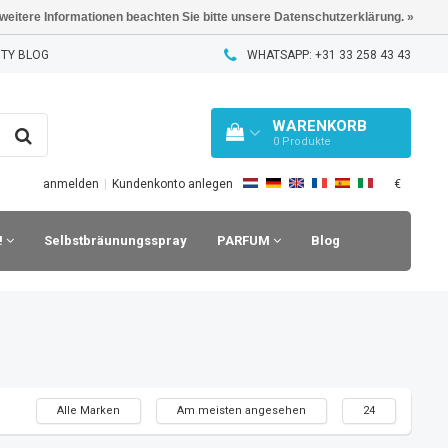
 weitere Informationen beachten Sie bitte unsere Datenschutzerklärung. »
TY BLOG
WHATSAPP: +31 33 258 43 43
WARENKORB
0
Produkte
€
anmelden
|
Kundenkonto anlegen
!
Selbstbräunungsspray
PARFUM
Blog
Alle Marken
Am meisten angesehen
24