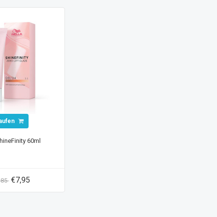
aufen
hineFinity 60ml
€7,95
,85