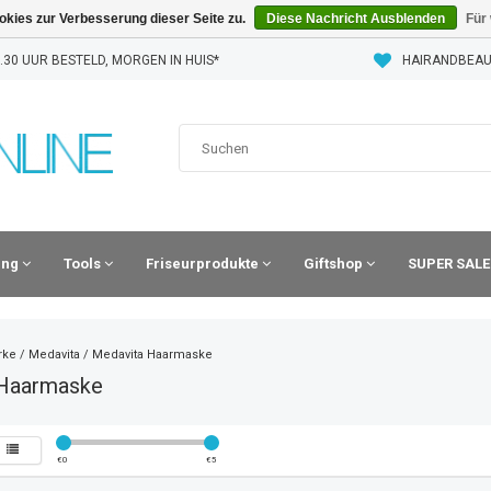
kies zur Verbesserung dieser Seite zu.
Diese Nachricht Ausblenden
Für
30 UUR BESTELD, MORGEN IN HUIS*
HAIRANDBEAU
ling
Tools
Friseurprodukte
Giftshop
SUPER SALE
rke
/
Medavita
/
Medavita Haarmaske
Haarmaske
€
0
€
5