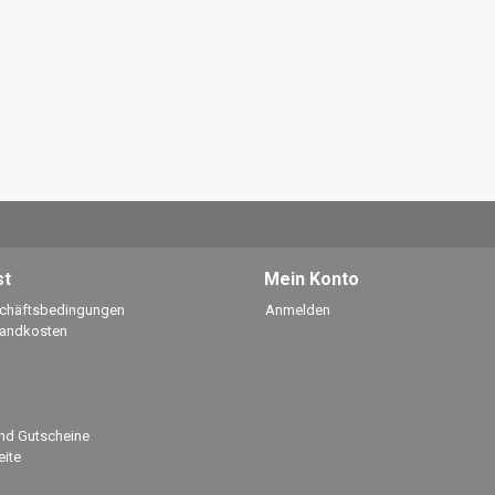
st
Mein Konto
schäftsbedingungen
Anmelden
sandkosten
nd Gutscheine
ite