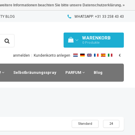
 weitere Informationen beachten Sie bitte unsere Datenschutzerklärung. »
TY BLOG
WHATSAPP: +31 33 258 43 43
WARENKORB
0
Produkte
€
anmelden
|
Kundenkonto anlegen
!
Selbstbräunungsspray
PARFUM
Blog
Standard
24