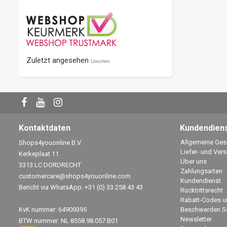
Zuletzt angesehen
Löschen
Kontaktdaten
Kundendien
Allgemeine Ge
Shops4youonline B.V.
Liefer- und Ver
Kerkeplaat 11
Über uns
3313 LC DORDRECHT
Zahlungsarten
customercare@shops4youonline.com
Kundendienst
Bericht via WhatsApp: +31 (0) 33 258 43 43
Rücktrittsrecht
Rabatt-Codes u
KvK nummer: 64909395
Beschwerden Se
Newsletter
BTW nummer: NL 8558.98.057.B01