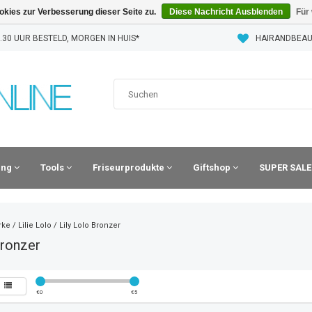
kies zur Verbesserung dieser Seite zu.
Diese Nachricht Ausblenden
Für
30 UUR BESTELD, MORGEN IN HUIS*
HAIRANDBEAU
ling
Tools
Friseurprodukte
Giftshop
SUPER SALE
rke
/
Lilie Lolo
/
Lily Lolo Bronzer
Bronzer
€
0
€
5