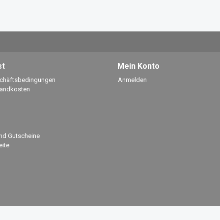
st
Mein Konto
schäftsbedingungen
Anmelden
sandkosten
nd Gutscheine
ite