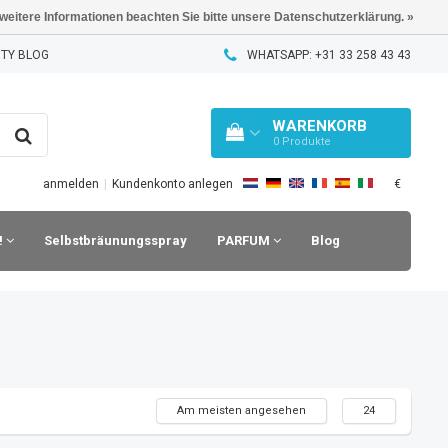
 weitere Informationen beachten Sie bitte unsere Datenschutzerklärung. »
TY BLOG
WHATSAPP: +31 33 258 43 43
WARENKORB
0
Produkte
€
anmelden
|
Kundenkonto anlegen
!
Selbstbräunungsspray
PARFUM
Blog
Am meisten angesehen
24