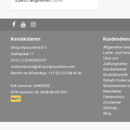
Zuletzt angesehen
Löschen
Kontaktdaten
Kundendien
Allgemeine Ge
Shops4youonline B.V.
Liefer- und Ver
Kerkeplaat 11
Über uns
3313 LC DORDRECHT
Zahlungsarten
customercare@shops4youonline.com
Kundendienst
Bericht via WhatsApp: +31 (0) 33 258 43 43
Rücktrittsrecht
Rabatt-Codes u
KvK nummer: 64909395
Beschwerden Se
Newsletter
BTW nummer: NL 8558.98.057.B01
Datenschutz
Disclaimer
Sitemap
Blog