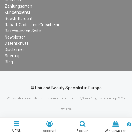
Über uns
Zahlungsarten
Kundendienst
Rücktrittsrecht
Rabatt-Codes und Gutscheine
Beschwerden Seite
Newsletter
Datenschutz
Disclaimer
Sitemap
Blog
© Hair and Beauty Specialist in Europa
Wij worden door klanten beoordeeld met een
8,9
van
10
gebaseerd op
2797
reviews
.
0
MENU
Account
Zoeken
Winkelwagen