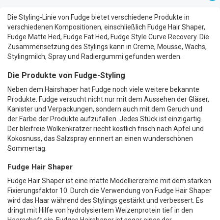
Die Styling-Linie von Fudge bietet verschiedene Produkte in
verschiedenen Kompositionen, einschließlich Fudge Hair Shaper,
Fudge Matte Hed, Fudge Fat Hed, Fudge Style Curve Recovery. Die
Zusammensetzung des Stylings kann in Creme, Mousse, Wachs,
Stylingmilch, Spray und Radiergummi gefunden werden.
Die Produkte von Fudge-Styling
Neben dem Hairshaper hat Fudge noch viele weitere bekannte
Produkte. Fudge versucht nicht nur mit dem Aussehen der Gläser,
Kanister und Verpackungen, sondern auch mit dem Geruch und
der Farbe der Produkte aufzufallen. Jedes Stück ist einzigartig.
Der bleifreie Wolkenkratzer riecht köstlich frisch nach Apfel und
Kokosnuss, das Salzspray erinnert an einen wunderschönen
Sommertag.
Fudge Hair Shaper
Fudge Hair Shaper ist eine matte Modelliercreme mit dem starken
Fixierungsfaktor 10. Durch die Verwendung von Fudge Hair Shaper
wird das Haar während des Stylings gestärkt und verbessert. Es
dringt mit Hilfe von hydrolysiertem Weizenprotein tief in den
Haarschaft ein. Fudges Hairshaper ist sogar eines der