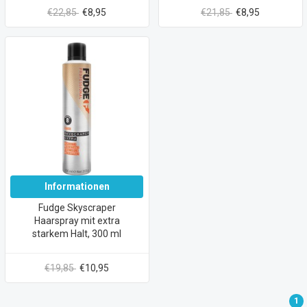
€22,85
€8,95
€21,85
€8,95
Informationen
Fudge Skyscraper
Haarspray mit extra
starkem Halt, 300 ml
€19,85
€10,95
1