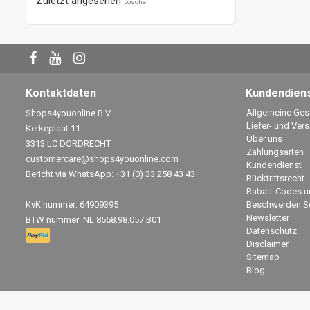
Zuletzt angesehen
Löschen
Kontaktdaten
Kundendien
Allgemeine Ge
Shops4youonline B.V.
Liefer- und Ver
Kerkeplaat 11
Über uns
3313 LC DORDRECHT
Zahlungsarten
customercare@shops4youonline.com
Kundendienst
Bericht via WhatsApp: +31 (0) 33 258 43 43
Rücktrittsrecht
Rabatt-Codes u
KvK nummer: 64909395
Beschwerden Se
Newsletter
BTW nummer: NL 8558.98.057.B01
Datenschutz
Disclaimer
Sitemap
Blog