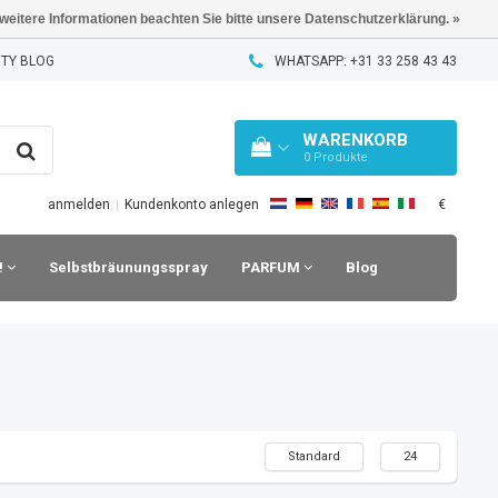
 weitere Informationen beachten Sie bitte unsere Datenschutzerklärung. »
TY BLOG
WHATSAPP: +31 33 258 43 43
WARENKORB
0
Produkte
€
anmelden
|
Kundenkonto anlegen
!
Selbstbräunungsspray
PARFUM
Blog
Standard
24