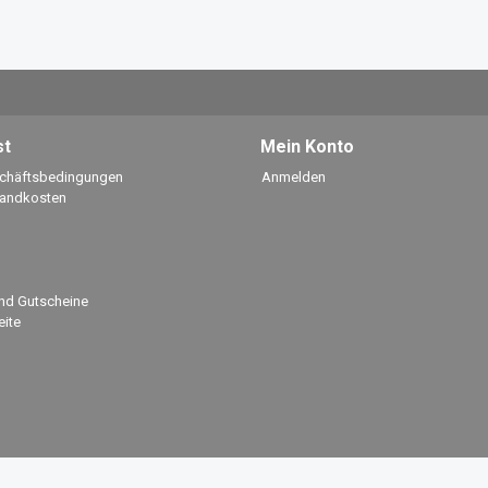
st
Mein Konto
schäftsbedingungen
Anmelden
sandkosten
nd Gutscheine
ite