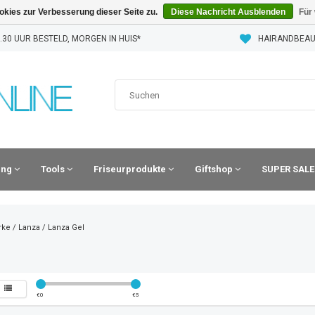
kies zur Verbesserung dieser Seite zu.
Diese Nachricht Ausblenden
Für
30 UUR BESTELD, MORGEN IN HUIS*
HAIRANDBEAU
ling
Tools
Friseurprodukte
Giftshop
SUPER SALE
rke
/
Lanza
/
Lanza Gel
€
0
€
5