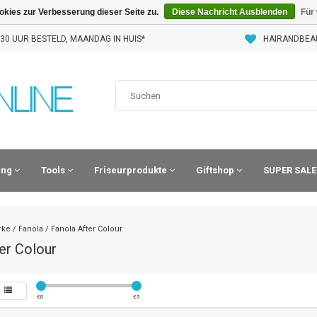
kies zur Verbesserung dieser Seite zu.
Diese Nachricht Ausblenden
Für
30 UUR BESTELD, MAANDAG IN HUIS*
HAIRANDBEA
ling
Tools
Friseurprodukte
Giftshop
SUPER SALE
rke
/
Fanola
/
Fanola After Colour
er Colour
€
0
€
5