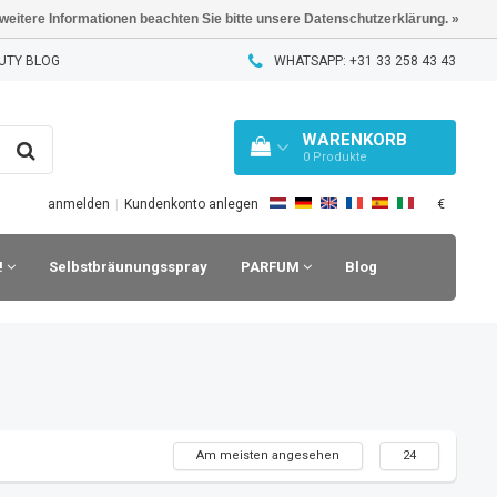
 weitere Informationen beachten Sie bitte unsere Datenschutzerklärung. »
UTY BLOG
WHATSAPP: +31 33 258 43 43
WARENKORB
0
Produkte
€
anmelden
|
Kundenkonto anlegen
!
Selbstbräunungsspray
PARFUM
Blog
Am meisten angesehen
24