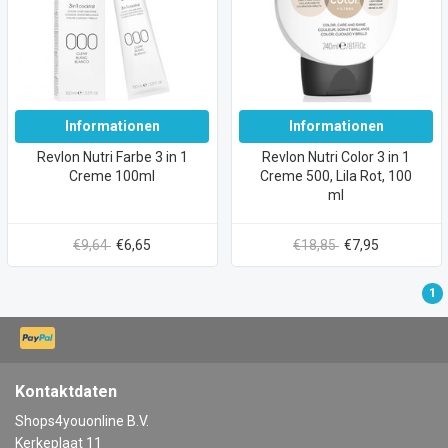
Informationen
Informationen
Revlon Nutri Farbe 3 in 1
Revlon Nutri Color 3 in 1
Creme 100ml
Creme 500, Lila Rot, 100
ml
€9,64
€6,65
€18,85
€7,95
1
Kontaktdaten
Shops4youonline B.V.
Kerkeplaat 11