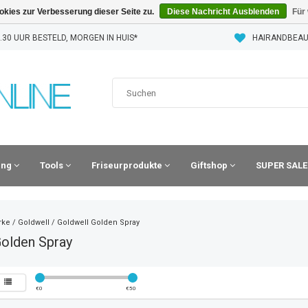
kies zur Verbesserung dieser Seite zu.
Diese Nachricht Ausblenden
Für
30 UUR BESTELD, MORGEN IN HUIS*
HAIRANDBEAU
ling
Tools
Friseurprodukte
Giftshop
SUPER SALE
rke
/
Goldwell
/
Goldwell Golden Spray
Golden Spray
€
0
€
50