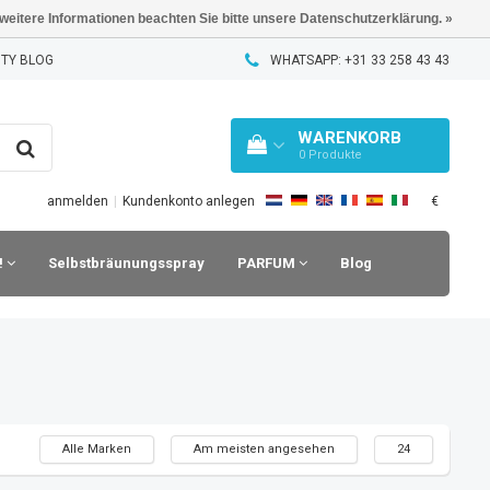
 weitere Informationen beachten Sie bitte unsere Datenschutzerklärung. »
TY BLOG
WHATSAPP: +31 33 258 43 43
WARENKORB
0
Produkte
€
anmelden
|
Kundenkonto anlegen
!
Selbstbräunungsspray
PARFUM
Blog
Alle Marken
Am meisten angesehen
24