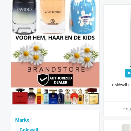
K
Goldwell G
€19
Marke
Goldwell