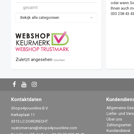
oder wenn Sie
gesamt
Ihnen auch m
033 258 43 4
Bekijk alle categorieen
Zuletzt angesehen
Löschen
Kontaktdaten
Kundendien
Allgemeine Ge
Shops4youonline B.V.
Liefer- und Ver
Kerkeplaat 11
Über uns
3313 LC DORDRECHT
Zahlungsarten
customercare@shops4youonline.com
Kundendienst