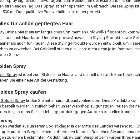
en Spray eignet sich hervorragend zum Beleuchten der Haare und hat ein fein
nen strahlenden Tag. Das Spray ist sehr sparsam im Gebrauch. Dieses Spray ist i
 500 ml. Das qualitative Preisverhältnis ist daher perfekt.
alles für schön gepflegtes Haar
ty Online bietet ein umfangreiches Sortiment an
Goldwell-
Pflegeprodukten wi
, aber auch Haarfarbe. Und eine große Auswahl an Styling-Produkten wie Gel
nner als auch für Frauen. Diese Styling-Produkte wurden entwickelt, um Haar
ben zu erwecken. Bei Goldwell stehen die Haare mehr denn je im Rampenlicht.
önen Glanz.
olden Spray
den Spray
ist ideal zum Stylen Ihrer Haare. Und schnell den perfekten Look sch
eben Sie eine neue Art der Gestaltung.
Golden Spray kaufen
 Golden Spray
finden Sie unter hairandbeautyonline.com. Diese Produkte könne
e bestellt werden. Natürlich behält unser Webshop zu günstigen Preisen die 
es bei, so dass Sie Ihr Lieblingsprodukt gegen Aufpreis bestellen können.
eferung
ngen werden aus unserem Logistiklager in der Mitte des Landes versendet. Hu
 Lager auf dem Weg zu einem zufriedenen Kunden. Besuchen Sie auch unseren 
gen zu einem bestimmten Produkt haben, zum Beispiel beim Färben Ihres Ha