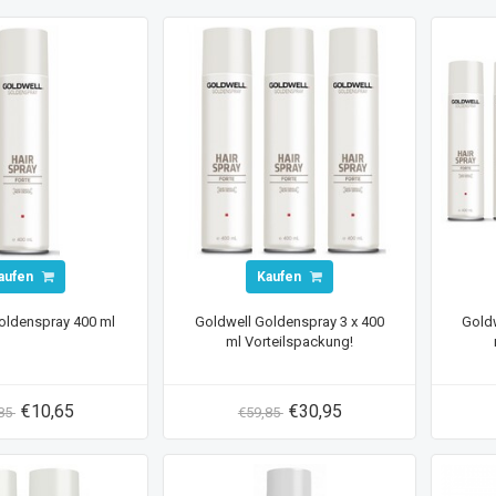
aufen
Kaufen
oldenspray 400 ml
Goldwell Goldenspray 3 x 400
Goldw
ml Vorteilspackung!
€10,65
€30,95
,85
€59,85