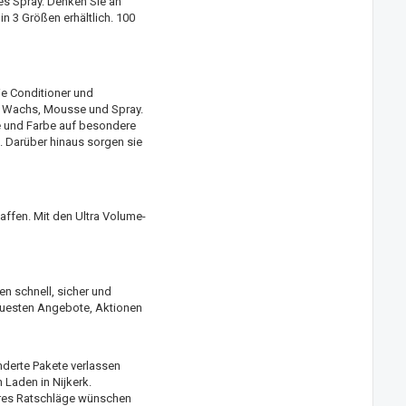
es Spray. Denken Sie an
n 3 Größen erhältlich. 100
e Conditioner und
, Wachs, Mousse und Spray.
e und Farbe auf besondere
 Darüber hinaus sorgen sie
affen. Mit den Ultra Volume-
n schnell, sicher und
neuesten Angebote, Aktionen
nderte Pakete verlassen
Laden in Nijkerk.
ares Ratschläge wünschen