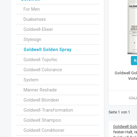
For Men
Dualsenses
Goldwell-Elixier
Stylesign
Goldwell Golden Spray
Goldwell Topchic
K
Goldwell Colorance
Goldwell Go
Vort
System
Männer Reshade
€36
Goldwell Blondeer
Goldwell-Transformation
Seite 1 von 1
Goldwell Shampoo
Goldwell Gol
Goldwell Conditioner
festen Halt, 