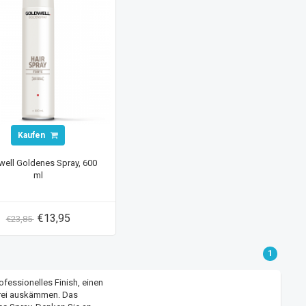
Kaufen
well Goldenes Spray, 600
ml
€13,95
€23,85
1
rofessionelles Finish, einen
sfrei auskämmen. Das