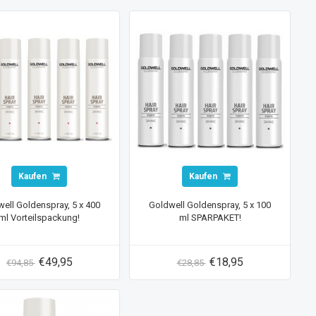
Kaufen
Kaufen
ell Goldenspray, 5 x 400
Goldwell Goldenspray, 5 x 100
ml Vorteilspackung!
ml SPARPAKET!
€49,95
€18,95
€94,85
€28,85