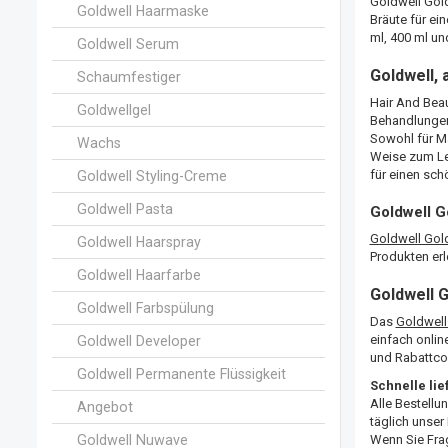
Goldwell Gold
Goldwell Haarmaske
Bräute für ei
ml, 400 ml und
Goldwell Serum
Goldwell, 
Schaumfestiger
Hair And Beau
Goldwellgel
Behandlungen
Sowohl für Mä
Wachs
Weise zum Le
für einen sch
Goldwell Styling-Creme
Goldwell Pasta
Goldwell G
Goldwell Gol
Goldwell Haarspray
Produkten erl
Goldwell Haarfarbe
Goldwell 
Goldwell Farbspülung
Das
Goldwell
einfach onlin
Goldwell Developer
und Rabattcod
Goldwell Permanente Flüssigkeit
Schnelle li
Alle Bestellu
Angebot
täglich unser
Goldwell Nuwave
Wenn Sie Fra