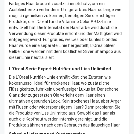
Farbiges Haar braucht zusätzlichen Schutz, um ein
Ausbleichen zu verhindern. Um gefärbtes Haar so lange wie
möglich genießen zu können, benötigen Sie die richtigen
Produkte, die L'Oreal für die Vitamino Color A-OX-Linie
entwickelt hat. Die Intensität der Haarfarbe wird durch die
Verwendung dieser Produkte erhöht und der Mattigkeit wird
entgegengewirkt. Für graues, weißes oder kühles blondes
Haar wurde eine separate Linie hergestellt, L'Oreal Silver.
Gelbe Töne werden mit dem köstlichen Silver Shampoo aus
dieser Linie neutralisiert.
L‘Oreal Serie Expert Nutrifier und Liss Unlimited
Die L'Oreal Nutrifier-Linie enthält köstliche Zutaten wie
Kokosnussöl. Ideal für trockenes Haar, wo zusätzliche
Flüssigkeitszufuhr kein überflüssiger Luxus ist. Der schöne
Glanz der zugesetzten Öle verleiht dem Haar einen
ultimativen gesunden Look. Kein trockenes Haar, aber Ärger
mit Flusen oder widerspenstigem Haar? Dann probieren Sie
die Produkte von Liss Unlimited aus. Sowohl das Haar als
auch die Kopfhaut werden intensiv gereinigt, und die
Produkte zähmen nach dem Gebrauch das flauschige Haar.