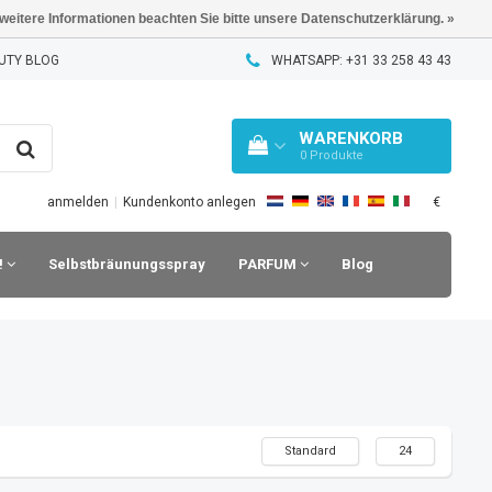
 weitere Informationen beachten Sie bitte unsere Datenschutzerklärung. »
UTY BLOG
WHATSAPP: +31 33 258 43 43
WARENKORB
0
Produkte
€
anmelden
|
Kundenkonto anlegen
!
Selbstbräunungsspray
PARFUM
Blog
Standard
24