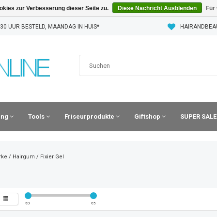
kies zur Verbesserung dieser Seite zu.
Diese Nachricht Ausblenden
Für
30 UUR BESTELD, MAANDAG IN HUIS*
HAIRANDBEA
ling
Tools
Friseurprodukte
Giftshop
SUPER SALE
rke
/
Hairgum
/
Fixier Gel
€
0
€
5