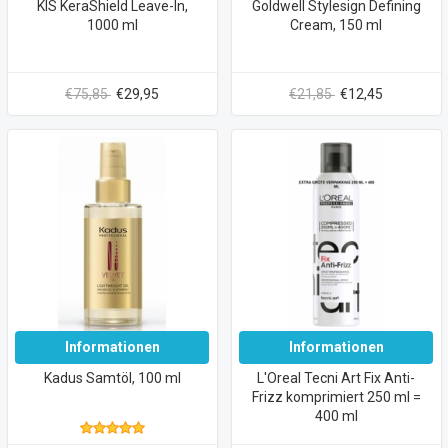
KIS KeraShield Leave-In,
Goldwell Stylesign Defining
1000 ml
Cream, 150 ml
€75,85
€29,95
€21,85
€12,45
Informationen
Informationen
Kadus Samtöl, 100 ml
L'Oreal Tecni Art Fix Anti-
Frizz komprimiert 250 ml =
400 ml