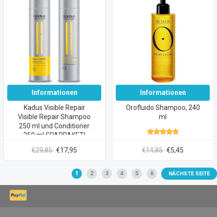
Informationen
Informationen
Kadus Visible Repair
Orofluido Shampoo, 240
Visible Repair Shampoo
ml
250 ml und Conditioner
250 ml SPARPAKET!
€29,85
€17,95
€14,85
€5,45
1
2
3
4
5
6
NÄCHSTE SEITE