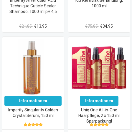
Imperity After Color Acid
KIS KeraMax Behandlung,
Technique Cuticle Sealer
1000 ml
Shampoo, 1000 ml pH 4,5
€21,85
€13,95
€75,85
€34,95
Informationen
Informationen
Imperity Singularity Golden
Uniq One All-in-One
Crystal Serum, 150 ml
Haarpflege, 2 x 150 ml
Sparpackung!